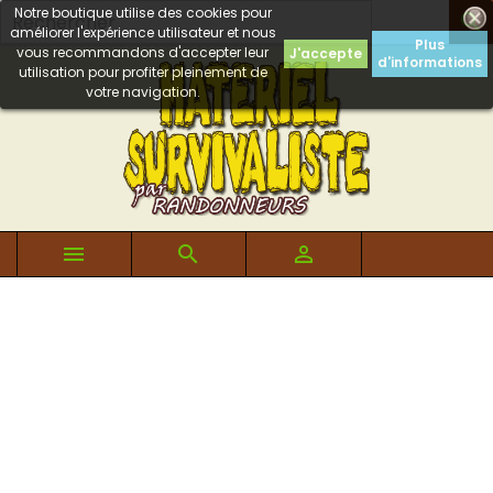
Notre boutique utilise des cookies pour

améliorer l'expérience utilisateur et nous
Plus
vous recommandons d'accepter leur
J'accepte
d'informations
utilisation pour profiter pleinement de
votre navigation.


