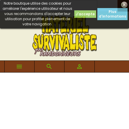
Notre boutique utilise des cookies pour

améliorer l'expérience utilisateur et nous
Plus
vous recommandons d'accepter leur
J'accepte
d'informations
utilisation pour profiter pleinement de
votre navigation.


