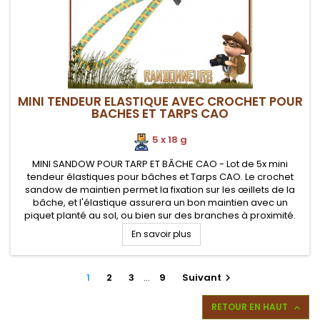
MINI TENDEUR ELASTIQUE AVEC CROCHET POUR
BACHES ET TARPS CAO
5 x 18 g
MINI SANDOW POUR TARP ET BÂCHE CAO - Lot de 5x mini
tendeur élastiques pour bâches et Tarps CAO. Le crochet
sandow de maintien permet la fixation sur les œillets de la
bâche, et l'élastique assurera un bon maintien avec un
piquet planté au sol, ou bien sur des branches à proximité.
Ce mini tendeur modulable permet de créer des points de
En savoir plus
tensions sur une...
1
2
3
…
9
Suivant

RETOUR EN HAUT
