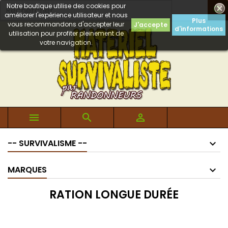
Notre boutique utilise des cookies pour

améliorer l'expérience utilisateur et nous
Plus
vous recommandons d'accepter leur
J'accepte
d'informations
utilisation pour profiter pleinement de
votre navigation.



-- SURVIVALISME --
MARQUES
RATION LONGUE DURÉE