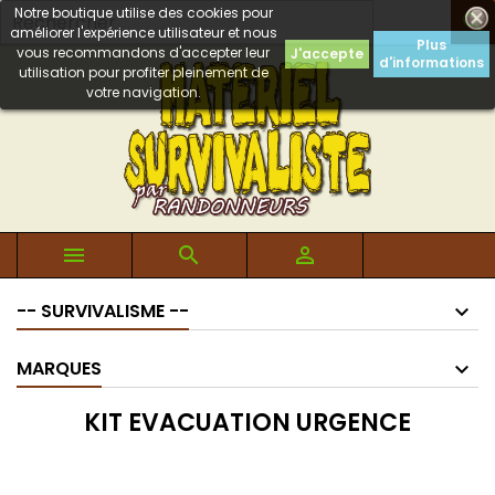
Notre boutique utilise des cookies pour

améliorer l'expérience utilisateur et nous
Plus
vous recommandons d'accepter leur
J'accepte
d'informations
utilisation pour profiter pleinement de
votre navigation.



-- SURVIVALISME --
MARQUES
KIT EVACUATION URGENCE