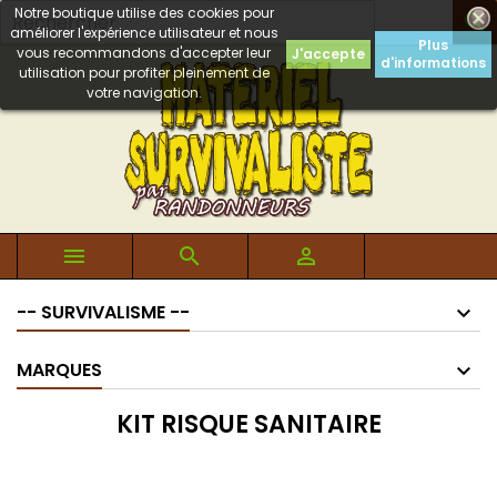
Notre boutique utilise des cookies pour

améliorer l'expérience utilisateur et nous
Plus
vous recommandons d'accepter leur
J'accepte
d'informations
utilisation pour profiter pleinement de
votre navigation.



-- SURVIVALISME --
MARQUES
KIT RISQUE SANITAIRE