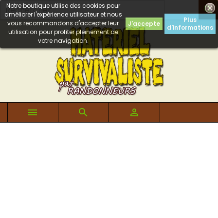
Notre boutique utilise des cookies pour

améliorer l'expérience utilisateur et nous
Plus
vous recommandons d'accepter leur
J'accepte
d'informations
utilisation pour profiter pleinement de
votre navigation.


