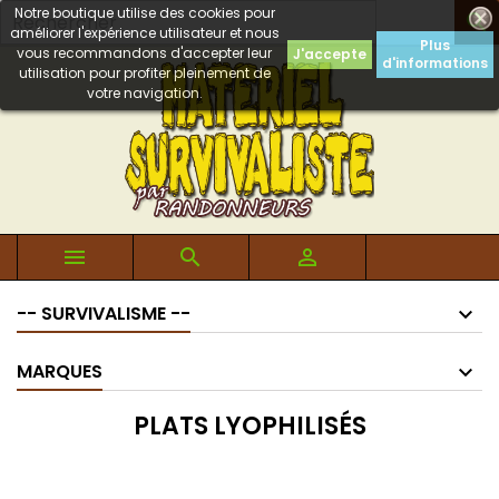
Notre boutique utilise des cookies pour

améliorer l'expérience utilisateur et nous
Plus
vous recommandons d'accepter leur
J'accepte
d'informations
utilisation pour profiter pleinement de
votre navigation.



-- SURVIVALISME --
MARQUES
PLATS LYOPHILISÉS