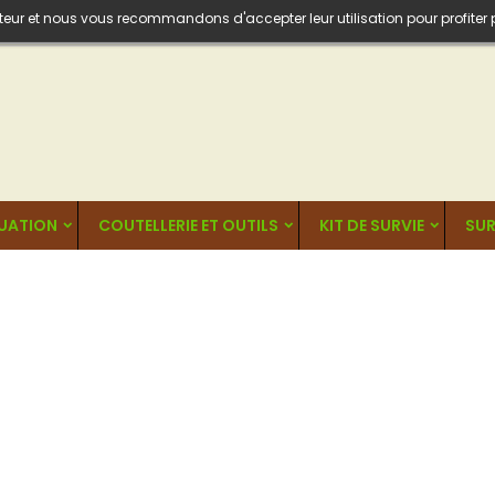
isateur et nous vous recommandons d'accepter leur utilisation pour profiter
UATION
COUTELLERIE ET OUTILS
KIT DE SURVIE
SUR