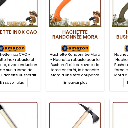
ETTE INOX CAO
HACHETTE
RANDONNÉE MORA
BUS
hette Inox CAO -
Hachette Randonnée Mora
Hachett
tte Inox robuste et
- Hachette robuste pour le
Hachet
nte, avec enduction
Bushcraft et les travaux de
Bushcra
me sur la lame de
force en forêt, la hachette
force e
 Hachette Bushcraft
Mora a une tête coupante
Mora a
e et compacte, avec
en acier inox au bore,
en ac
En savoir plus
En savoir plus
 cahoutchouc anti-
manche en plastique ABS
manche
rapant pour une
très résistant et de bonne
très ré
ure prise en mains,
prise en mains. Peu
pri
en milieu humide.
volumineuse et très
vol
esse et qualité de
performante, idéale pour
perfor
 pour cette hache
votre campement Bushcraft
votre c
compacte
nature