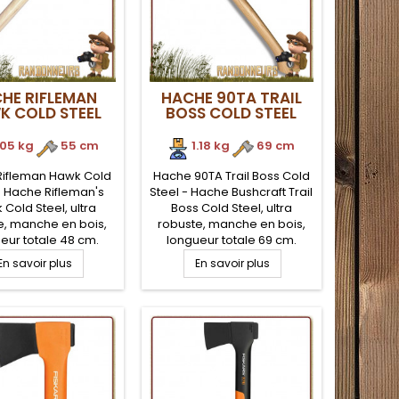
HE RIFLEMAN
HACHE 90TA TRAIL
K COLD STEEL
BOSS COLD STEEL
.05 kg
.
55 cm
1.18 kg
.
69 cm
Rifleman Hawk Cold
Hache 90TA Trail Boss Cold
- Hache Rifleman's
Steel - Hache Bushcraft Trail
Cold Steel, ultra
Boss Cold Steel, ultra
e, manche en bois,
robuste, manche en bois,
eur totale 48 cm.
longueur totale 69 cm.
ld Steel Rifleman's
Hache Cold Steel Trail Boss
En savoir plus
En savoir plus
RH double lame en
90TA lame en acier haute
r haute teneur en
teneur en carbone 1055
 1055 avec marteau
efficace sur toutes
e. Peut-être utilisée
utilisations. Hache de
hache de lancer.
qualité pour le bushcraft et
de qualité pour le
le bucheronnage
bushcraft