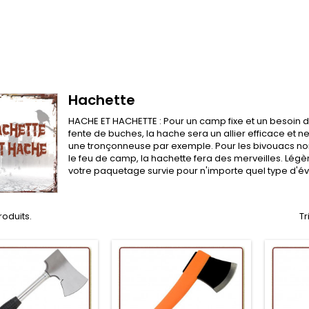
Hachette
HACHE ET HACHETTE : Pour un camp fixe et un besoin d
fente de buches, la hache sera un allier efficace et n
une tronçonneuse par exemple. Pour les bivouacs no
le feu de camp, la hachette fera des merveilles. Légè
votre paquetage survie pour n'importe quel type d'é
produits.
Tr