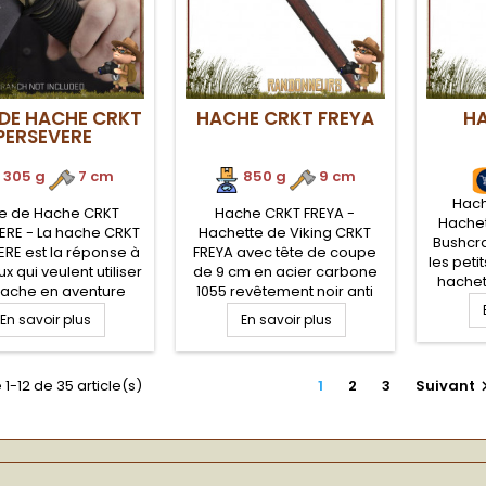
 DE HACHE CRKT
HACHE CRKT FREYA
H
PERSEVERE
305 g
.
7 cm
850 g
.
9 cm
Hach
e de Hache CRKT
Hache CRKT FREYA -
Hachet
ERE - La hache CRKT
Hachette de Viking CRKT
Bushcra
RE est la réponse à
FREYA avec tête de coupe
les petit
x qui veulent utiliser
de 9 cm en acier carbone
hachet
hache en aventure
1055 revêtement noir anti
tête 
bushcraft, sans avoir
corrosion. manche bois
En savoir plus
En savoir plus
manche
porter une. La lame
hickory. Longueur totale de
Grip 3D
ere CRKT Columbia
48.5 cm.
bonne p
Knife &amp; Tool est
vol
 1-12 de 35 article(s)
1
2
3
Suivant
ahawk, outil survie
perfor
hcraft, réinventé
votre c
ue et fonctionnel en
tes situations de
bushcraft