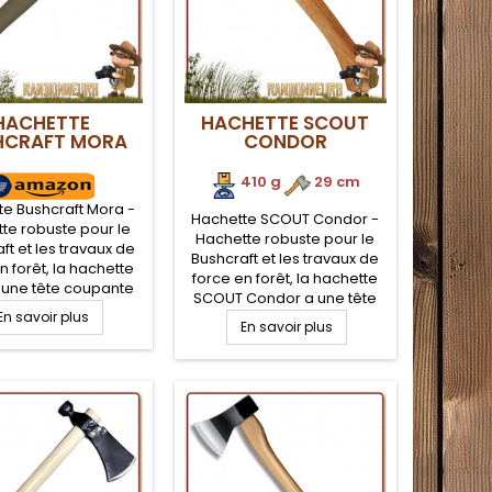
HACHETTE
HACHETTE SCOUT
HCRAFT MORA
CONDOR
410 g
.
29 cm
e Bushcraft Mora -
Hachette SCOUT Condor -
te robuste pour le
Hachette robuste pour le
ft et les travaux de
Bushcraft et les travaux de
n forêt, la hachette
force en forêt, la hachette
 une tête coupante
SCOUT Condor a une tête
ier inox au bore,
En savoir plus
coupante en acier inox 1075
 en plastique ABS
En savoir plus
haute teneur en carbone,
sistant et de bonne
manche en bois de noyer
se en mains. Peu
américain très résistant et
umineuse et très
de bonne prise en mains.
mante, idéale pour
Peu volumineuse et très
ampement Bushcraft
performante
nature