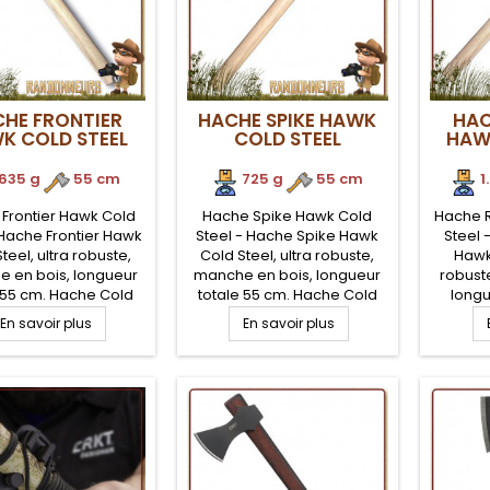
HE FRONTIER
HACHE SPIKE HAWK
HAC
K COLD STEEL
COLD STEEL
HAW
635 g
.
55 cm
725 g
.
55 cm
1
Frontier Hawk Cold
Hache Spike Hawk Cold
Hache 
 Hache Frontier Hawk
Steel - Hache Spike Hawk
Steel 
teel, ultra robuste,
Cold Steel, ultra robuste,
Hawk 
 en bois, longueur
manche en bois, longueur
robust
 55 cm. Hache Cold
totale 55 cm. Hache Cold
longu
 Frontier Hawk 90FH
Steel Spike Hawk 90SH lame
Hache Co
En savoir plus
En savoir plus
 acier haute teneur
en acier haute teneur en
Hawk 90
arbone 1055 ultra
carbone 1055 avec pointe
acie
t efficace sur toutes
de frappe redoutable.
carbone
isations. Hache de
Hache de qualité pour le
de frapp
 pour le bushcraft et
bushcraft et le combat au
comme 
ombat rapproché
corps à corps
Hache 