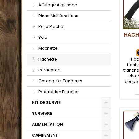
Affutage Aiguisage
Pince Multifonctions
Pelle Pioche
HACH
Scie
Machette
Hac
Hachette
Hache
Paracorde
trancha
chro
Cordage et Tendeurs
coupe.
robust
Reparation Entretien
manche
dé
KIT DE SURVIE
meille
même 
SURVIVRE
Robust
coupe
ALIMENTATION
CAMPEMENT