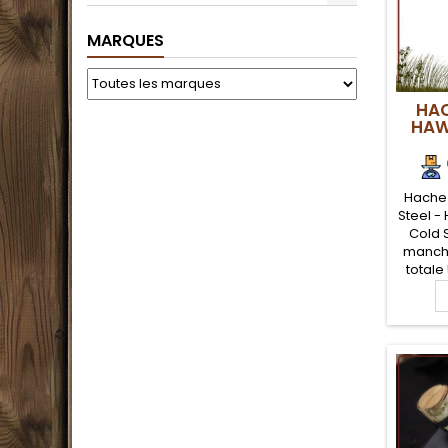
MARQUES
HAC
HAW
Hache 
Steel -
Cold S
manche
totale
Steel
lame en
en c
légère e
util
qualité
le c