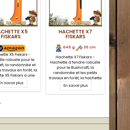
ACHETTE X5
HACHETTE X7
FISKARS
FISKARS
645 g
.
35 cm
ette X5 Fiskars -
Hachette X7 Fiskars -
te robuste pour le
Hachette à fendre robuste
ft, la randonnée et
pour le Bushcraft, la
s travaux en forêt, la
randonnée et les petits
te X5 Fiskars a une
travaux en forêt, la hachette
coupante en acier,
En savoir plus
X7 Fiskars a une tête
 en fibre de verre
En savoir plus
coupante en acier, manche
 très résistant et de
en fibre de verre Grip 3D
rise en mains. Peu
très résistant et de bonne
umineuse et très

prise en mains. Peu
mante, idéale pour
volumineuse et très
ampement Bushcraft
performante, idéale pour
nature
votre campement Bushcraft
nature