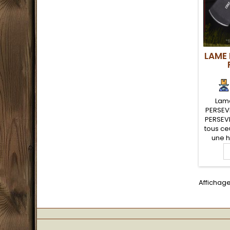
LAME
Lam
PERSEV
PERSEVE
tous ceu
une 
survie 
à en 
Persev
River 
Affichage
un tom
bus
pratiq
tou