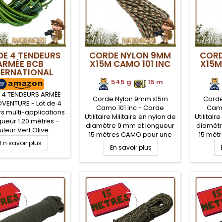
DE 4 TENDEURS
CORDE NYLON 9MM
CORD
ARMÉE BCB
X15M CAMO 101 INC
X15M
TERNATIONAL
545 g
.
.
15 m
E 4 TENDEURS ARMÉE
Corde Nylon 9mm x15m
Corde
VENTURE - Lot de 4
Camo 101 Inc - Corde
Camo
s multi-applications
Utilitaire Militaire en nylon de
Utilitair
gueur 1.20 mètres -
diamètre 9 mm et longueur
diamètr
leur Vert Olive.
15 mètres CAMO pour une
15 mèt
cations bushcraft,
En savoir plus
solidité à toute épreuve qui
solidité
ire et vie courante.
En savoir plus
vous sera utile pour tous
vous s
tème d'accroche
vos besoins terrain que se
vos bes
rmant, le tendeur
soit en mode survie,
soit
répondre à tous vos
bushcraft ou sur votre
bushc
oins de fixation,
campement militaire ou
campe
che, maintient de
plus simplement au
plu
riaux et matériels
camping