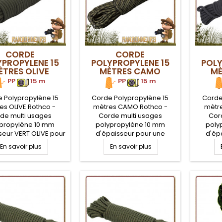
CORDE
CORDE
YPROPYLENE 15
POLYPROPYLENE 15
POLY
ÈTRES OLIVE
MÈTRES CAMO
MÈ
ROTHCO
ROTHCO
PP
.
15 m
PP
.
15 m
 Polypropylène 15
Corde Polypropylène 15
Corde
es OLIVE Rothco -
mètres CAMO Rothco -
mètre
de multi usages
Corde multi usages
Cor
propylène 10 mm
polypropylène 10 mm
poly
seur VERT OLIVE pour
d'épaisseur pour une
d'ép
idité à toute épreuve
solidité à toute épreuve qui
solidité
En savoir plus
En savoir plus
 sera utile pour tous
vous sera utile pour tous
vous s
soins terrain que se
vos besoins terrain que se
vos bes
t en mode survie,
soit en mode survie,
soit
craft ou sur votre
bushcraft ou sur votre
bushc
ment. Longueur 15
campement. Longueur 15
campem
Mètres.
Mètres.