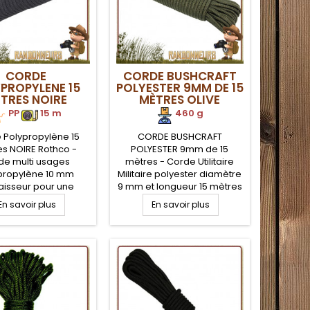
CORDE
CORDE BUSHCRAFT
PROPYLENE 15
POLYESTER 9MM DE 15
TRES NOIRE
MÈTRES OLIVE
ROTHCO
PP
.
15 m
460 g
 Polypropylène 15
CORDE BUSHCRAFT
s NOIRE Rothco -
POLYESTER 9mm de 15
de multi usages
mètres - Corde Utilitaire
propylène 10 mm
Militaire polyester diamètre
aisseur pour une
9 mm et longueur 15 mètres
 à toute épreuve qui
VERT OLIVE pour une solidité
En savoir plus
En savoir plus
era utile pour tous
à toute épreuve qui vous
oins terrain que se
sera utile pour tous vos
 en mode survie,
besoins terrain que se soit
raft ou sur votre
en mode survie, bushcraft
ent. Longueur 15
ou sur votre campement
Mètres.
militaire ou plus simplement
au camping