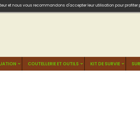
isateur et nous vous recommandons d'accepter leur utilisation pour profiter
UATION
COUTELLERIE ET OUTILS
KIT DE SURVIE
SUR