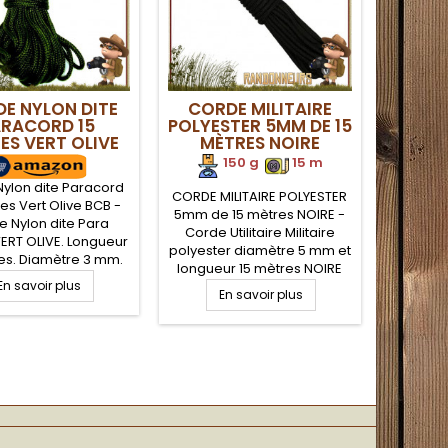
E NYLON DITE
CORDE MILITAIRE
ARACORD 15
POLYESTER 5MM DE 15
ES VERT OLIVE
MÈTRES NOIRE
BCB
150 g
.
.
15 m
ylon dite Paracord
CORDE MILITAIRE POLYESTER
es Vert Olive BCB -
5mm de 15 mètres NOIRE -
 Nylon dite Para
Corde Utilitaire Militaire
ERT OLIVE. Longueur
polyester diamètre 5 mm et
es. Diamètre 3 mm.
longueur 15 mètres NOIRE
nce 50 Kg (115 Lbs).
En savoir plus
pour une solidité à toute
nylon idéal pour la
En savoir plus
épreuve qui vous sera utile
 d'objets et lier des
pour tous vos besoins
ments en mode
terrain que se soit en mode
craft et militaire
survie, bushcraft ou sur
tactique
votre campement militaire
ou plus simplement au
camping