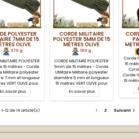
DE POLYESTER
CORDE MILITAIRE
CORD
AIRE 7MM DE 15
POLYESTER 5MM DE 15
P
ÈTRES OLIVE
MÈTRES OLIVE
METR
270 g
150 g
Corde N
MILITAIRE POLYESTER
CORDE MILITAIRE POLYESTER
15 mètr
 15 mètres - Corde
5mm de 15 mètres - Corde
Corde
ire Militaire polyester
Utilitaire Militaire polyester
Corde V
re 7 mm et longueur
diamètre 5 mm et longueur
15 mètr
res VERT OLIVE pour
15 mètres VERT OLIVE pour
Résista
idité à toute épreuve
une solidité à toute épreuve
En savoir plus
En savoir plus
Cordage 
 sera utile pour tous
qui vous sera utile pour tous
fixation
soins terrain que se
vos besoins terrain que se
élé
t en mode survie,
soit en mode survie,
Bush
1-12 de 14 article(s)
1
2
Suivant

craft ou sur votre
bushcraft ou sur votre
ment militaire ou
campement militaire ou
s simplement au
plus simplement au
camping
camping