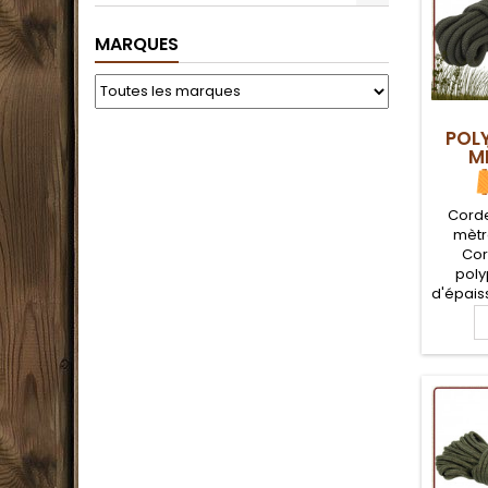
MARQUES
POL
M
Corde
mètr
Cor
poly
d'épais
une sol
qui vous
vos be
soi
bush
campe