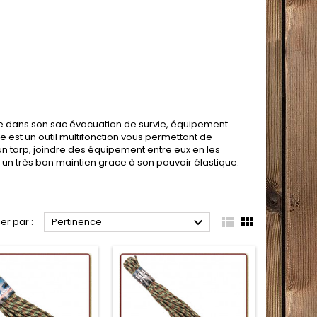
e dans son sac évacuation de survie, équipement
sse est un outil multifonction vous permettant de
un tarp, joindre des équipement entre eux en les
a un très bon maintien grace à son pouvoir élastique.



ier par :
Pertinence