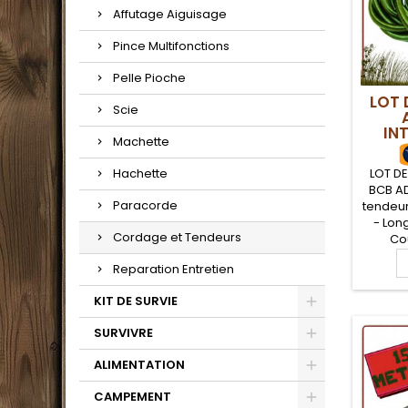
Affutage Aiguisage
Pince Multifonctions
Pelle Pioche
LOT 
Scie
IN
Machette
LOT D
Hachette
BCB AD
Paracorde
tendeur
- Lon
Cordage et Tendeurs
Cou
Appli
Reparation Entretien
milita
Sys
KIT DE SURVIE
perfo
saura 
SURVIVRE
bes
accro
ALIMENTATION
maté
CAMPEMENT