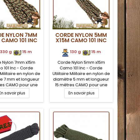
E NYLON 7MM
CORDE NYLON 5MM
 CAMO 101 INC
X15M CAMO 101 INC
330 g
.
.
15 m
130 g
.
.
15 m
 Nylon 7mm x15m
Corde Nylon 5mm x15m
 101 Inc - Corde
Camo 101 Inc - Corde
e Militaire en nylon de
Utilitaire Militaire en nylon de
e 7 mm et longueur
diamètre 5 mm et longueur
res CAMO pour une
15 mètres CAMO pour une
 à toute épreuve qui
solidité à toute épreuve qui
En savoir plus
En savoir plus
era utile pour tous
vous sera utile pour tous
oins terrain que se
vos besoins terrain que se
 en mode survie,
soit en mode survie,
raft ou sur votre
bushcraft ou sur votre
ment militaire ou
campement militaire ou
s simplement au
plus simplement au
camping
camping