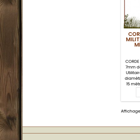
COR
MILIT
M
CORDE 
7mm de
Utilita
diamèt
15 mèt
une sol
qui vous
vos be
soi
Affichage 
bush
campe
plu