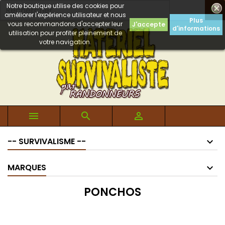
Notre boutique utilise des cookies pour

améliorer l'expérience utilisateur et nous
Plus
vous recommandons d'accepter leur
J'accepte
d'informations
utilisation pour profiter pleinement de
votre navigation.



-- SURVIVALISME --
MARQUES
PONCHOS