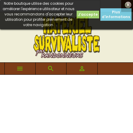
Notre boutique utilise des cookies pour

améliorer l'expérience utilisateur et nous
Plus
vous recommandons d'accepter leur
J'accepte
d'informations
utilisation pour profiter pleinement de
votre navigation.


