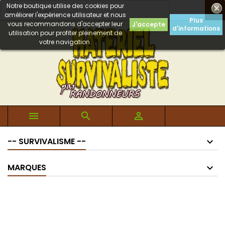
Notre boutique utilise des cookies pour

améliorer l'expérience utilisateur et nous
Plus
vous recommandons d'accepter leur
J'accepte
d'informations
utilisation pour profiter pleinement de
votre navigation.



-- SURVIVALISME --
MARQUES