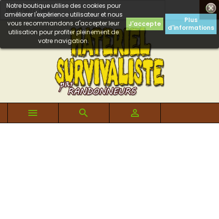
Notre boutique utilise des cookies pour

améliorer l'expérience utilisateur et nous
Plus
vous recommandons d'accepter leur
J'accepte
d'informations
utilisation pour profiter pleinement de
votre navigation.


