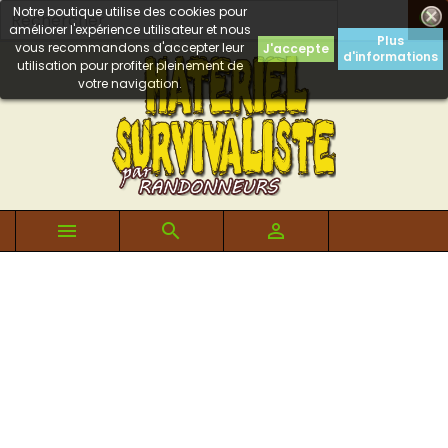
Notre boutique utilise des cookies pour

améliorer l'expérience utilisateur et nous
Plus
vous recommandons d'accepter leur
J'accepte
d'informations
utilisation pour profiter pleinement de
votre navigation.


