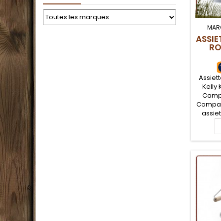
MAR
ASSIE
RO
Assiett
Kelly 
Campi
Compact
assiet
Acier 
conte
pla
camp
L'inox a
longévi
inox à
égale
a