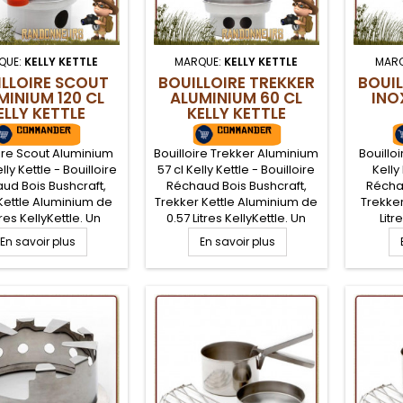
QUE:
KELLY KETTLE
MARQUE:
KELLY KETTLE
MAR
LLOIRE SCOUT
BOUILLOIRE TREKKER
BOUIL
MINIUM 120 CL
ALUMINIUM 60 CL
INO
ELLY KETTLE
KELLY KETTLE
oire Scout Aluminium
Bouilloire Trekker Aluminium
Bouilloi
elly Kettle - Bouilloire
57 cl Kelly Kettle - Bouilloire
Kelly
ud Bois Bushcraft,
Réchaud Bois Bushcraft,
Réchau
Kettle Aluminium de
Trekker Kettle Aluminium de
Trekker
itres KellyKettle. Un
0.57 Litres KellyKettle. Un
Litr
le original pour le
ensemble original pour le
ensemb
En savoir plus
En savoir plus
craft nature, une
bushcraft nature, une
bush
loire avec réchaud
bouilloire avec réchaud
bouill
composée de deux
bois composée de deux
bois 
ts, la base qui sert
éléments, la base qui sert
élément
r et d'une bouilloire
de foyer et d'une bouilloire
de foyer
heminée chauffante
avec cheminée chauffante
avec c
ire bouillir de l'eau
pour faire bouillir de l'eau
pour fa