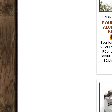
MAR
BOUI
ALU
K
Bouill
120 cl K
Récha
Scout 
1.2 L
ensemb
bush
bouil
bois 
élémen
de foye
avec c
pour fa