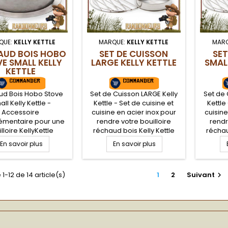
QUE:
KELLY KETTLE
MARQUE:
KELLY KETTLE
MAR
AUD BOIS HOBO
SET DE CUISSON
SET
E SMALL KELLY
LARGE KELLY KETTLE
SMAL
KETTLE
ud Bois Hobo Stove
Set de Cuisson LARGE Kelly
Set de 
ll Kelly Kettle -
Kettle - Set de cuisine et
Kettle
Accessoire
cuisine en acier inox pour
cuisine
mentaire pour une
rendre votre bouilloire
rendr
lloire KellyKettle
réchaud bois Kelly Kettle
réchau
dèle Trekker), le
encore plus polyvalente.
encore
En savoir plus
En savoir plus
d Bois HOBO STOVE
Set de cuisson composé
Set d
e place sur le socle
d'une casserole, d'une
d'une
r de votre bouilloire
poêle, une pince preneuse
poêle, 
1-12 de 14 article(s)
1
2
Suivant

ttle et la transforme
et d'une double grille pour
et d'un
échaud bois très
transformer le foyer de la
transfo
rmant pour un beau
bouilloire en grill.
bouil
c bushcraft nature
bou