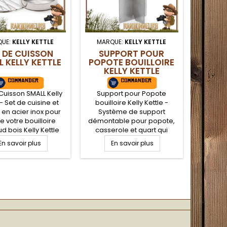
QUE:
KELLY KETTLE
MARQUE:
KELLY KETTLE
 DE CUISSON
SUPPORT POUR
L KELLY KETTLE
POPOTE BOUILLOIRE
KELLY KETTLE
Cuisson SMALL Kelly
Support pour Popote
 - Set de cuisine et
bouilloire Kelly Kettle -
 en acier inox pour
Système de support
e votre bouilloire
démontable pour popote,
d bois Kelly Kettle
casserole et quart qui
 plus polyvalente.
s'adapte sur toutes les
En savoir plus
En savoir plus
e cuisson composé
bouilloires et réchaud bois
 casserole, d'une
Kelly Kettle. Transformez
une pince preneuse
votre bouilloire KellyKettle
e double grille pour
en un véritable réchaud
rmer le foyer de la
bois pour faire cuire vos
loire en grill. Pour
aliments au dessus de la
illoire Trekker
cheminée du foyer
uniquement.