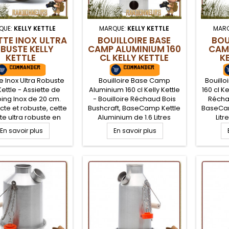
QUE:
KELLY KETTLE
MARQUE:
KELLY KETTLE
MAR
TTE INOX ULTRA
BOUILLOIRE BASE
BOU
BUSTE KELLY
CAMP ALUMINIUM 160
CAMP
KETTLE
CL KELLY KETTLE
K
e Inox Ultra Robuste
Bouilloire Base Camp
Bouill
Kettle - Assiette de
Aluminium 160 cl Kelly Kettle
160 cl Ke
ng Inox de 20 cm.
- Bouilloire Réchaud Bois
Réchau
e et robuste, cette
Bushcraft, BaseCamp Kettle
BaseCam
te ultra robuste en
Aluminium de 1.6 Litres
Litr
Inox 304 de grande
KellyKettle. Un ensemble
ensemb
En savoir plus
En savoir plus
nance trouvera sa
original pour le bushcraft
bush
ce en camping et
nature, une bouilloire avec
bouill
ement bushcraft.
réchaud bois composée de
bois 
ssurant résistance et
deux éléments, la base qui
élément
té de cette assiette
sert de foyer et d'une
de foyer
 toute épreuve. Peut
bouilloire avec cheminée
avec c
ment être utilisée
chauffante pour faire bouillir
pour fa
comme poêle
de l'eau
ccompagnée...