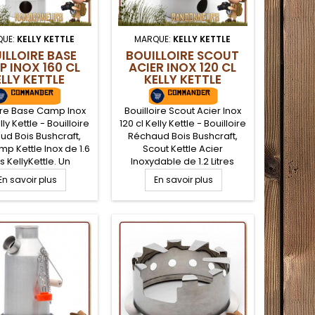
QUE:
KELLY KETTLE
MARQUE:
KELLY KETTLE
ILLOIRE BASE
BOUILLOIRE SCOUT
 INOX 160 CL
ACIER INOX 120 CL
ELLY KETTLE
KELLY KETTLE
oire Base Camp Inox
Bouilloire Scout Acier Inox
lly Kettle - Bouilloire
120 cl Kelly Kettle - Bouilloire
d Bois Bushcraft,
Réchaud Bois Bushcraft,
p Kettle Inox de 1.6
Scout Kettle Acier
es KellyKettle. Un
Inoxydable de 1.2 Litres
le original pour le
KellyKettle. Un ensemble
En savoir plus
En savoir plus
craft nature, une
original pour le bushcraft
oire avec réchaud
nature, une bouilloire avec
composée de deux
réchaud bois composée de
s, la base qui sert
deux éléments, la base qui
 et d'une bouilloire
sert de foyer et d'une
heminée chauffante
bouilloire avec cheminée
ire bouillir de l'eau
chauffante pour faire bouillir
de l'eau