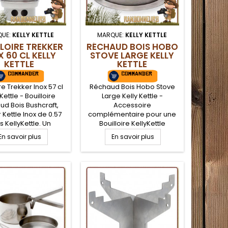
QUE:
KELLY KETTLE
MARQUE:
KELLY KETTLE
LOIRE TREKKER
RÉCHAUD BOIS HOBO
X 60 CL KELLY
STOVE LARGE KELLY
KETTLE
KETTLE
re Trekker Inox 57 cl
Réchaud Bois Hobo Stove
 Kettle - Bouilloire
Large Kelly Kettle -
d Bois Bushcraft,
Accessoire
 Kettle Inox de 0.57
complémentaire pour une
es KellyKettle. Un
Bouilloire KellyKettle
le original pour le
(modèles Scout et Base
En savoir plus
En savoir plus
craft nature, une
Camp), le réchaud Bois
oire avec réchaud
HOBO STOVE LARGE se
composée de deux
place sur le socle du foyer
s, la base qui sert
de votre bouilloire
 et d'une bouilloire
KellyKettle et la transforme
heminée chauffante
en réchaud bois très
ire bouillir de l'eau
performant pour un beau
bivouac bushcraft nature