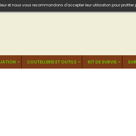
isateur et nous vous recommandons d'accepter leur utilisation pour profiter
UATION
COUTELLERIE ET OUTILS
KIT DE SURVIE
SUR