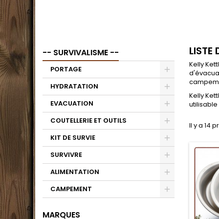
LISTE
-- SURVIVALISME --
Kelly Kett
PORTAGE
d'évacuat
campemen
HYDRATATION
Kelly Ket
EVACUATION
utilisabl
COUTELLERIE ET OUTILS
Il y a 14 p
KIT DE SURVIE
SURVIVRE
ALIMENTATION
CAMPEMENT
MARQUES