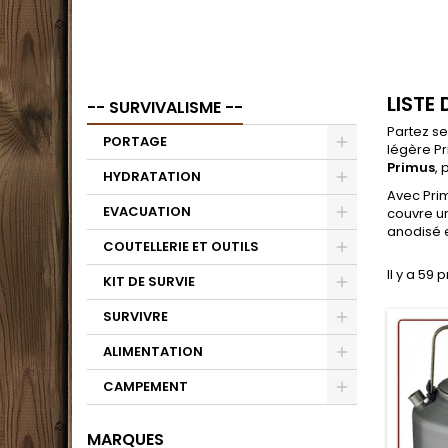
LISTE
-- SURVIVALISME --
Partez se
PORTAGE
légère P
Primus
, 
HYDRATATION
Avec Prim
EVACUATION
couvre u
anodisé e
COUTELLERIE ET OUTILS
Il y a 59 
KIT DE SURVIE
SURVIVRE
ALIMENTATION
CAMPEMENT
MARQUES