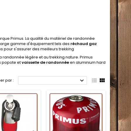
rque Primus. La qualité du matériel de randonnée
e large gamme d'équipement tels des
réchaud gaz
es pour s'assurer des meilleurs trekking
la randonnée légère et au trekking nature. Primus
s popote et
vaisselle de randonnée
en aluminium hard



ier par :