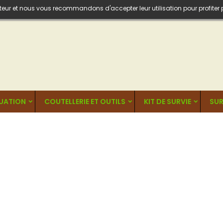
isateur et nous vous recommandons d'accepter leur utilisation pour profiter
UATION
COUTELLERIE ET OUTILS
KIT DE SURVIE
SUR