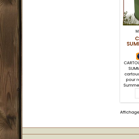
M
C
SUM
CARTOU
SUMM
cartou
pour 
Summer
d'un m
et 
polyval
bon 
Affichage
s
tempér
à 15°C
ten