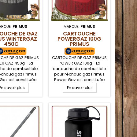
ARQUE:
PRIMUS
MARQUE:
PRIMUS
OUCHE DE GAZ
CARTOUCHE
US WINTERGAZ
POWERGAZ 100G
450G
PRIMUS
CHE DE GAZ PRIMUS
CARTOUCHE DE GAZ PRIMUS
ER GAZ 450g - La
POWER GAZ 100g - La
che de combustible
cartouche de combustible
échaud gaz Primus
pour réchaud gaz Primus
 Gaz est constituée
Power Gaz est constituée
élange polyvalent
d'un mélange de propane
En savoir plus
En savoir plus
offre un très bon
et d'isobutane, mélange
ent l'hiver et par
polyvalent qui offre un très
très froid. Système
bon rendement du
 Mesh qui améliore
printemps à l'automne,
endement à basse
avec assez de pression
ture, idéal pour la
même si la température est
e pour un réchaud
négative
trekking