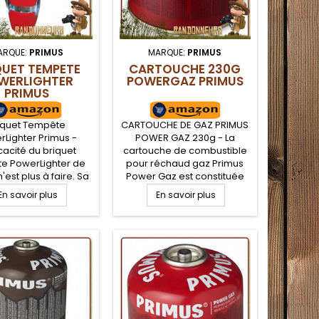
ARQUE:
PRIMUS
MARQUE:
PRIMUS
QUET TEMPETE
CARTOUCHE 230G
WERLIGHTER
POWERGAZ PRIMUS
PRIMUS
iquet Tempête
CARTOUCHE DE GAZ PRIMUS
rLighter Primus -
POWER GAZ 230g - La
icacité du briquet
cartouche de combustible
e PowerLighter de
pour réchaud gaz Primus
'est plus à faire. Sa
Power Gaz est constituée
 est droite et fine
d'un mélange de propane
En savoir plus
En savoir plus
mettant autant
et d'isobutane, mélange
umage d'un feu de
polyvalent qui offre un très
ue votre réchaud
bon rendement du
randonnée. Tête
printemps à l'automne,
umage en forme de
avec assez de pression
 pour une efficacité
même si la température est
ut temps et direct
négative