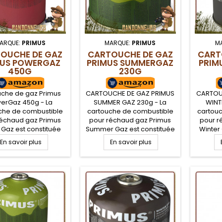
ARQUE:
PRIMUS
MARQUE:
PRIMUS
M
OUCHE DE GAZ
CARTOUCHE DE GAZ
CART
MUS POWERGAZ
PRIMUS SUMMERGAZ
PRIM
450G
230G
uche de gaz Primus
CARTOUCHE DE GAZ PRIMUS
CARTOU
erGaz 450g - La
SUMMER GAZ 230g - La
WINT
che de combustible
cartouche de combustible
cartou
réchaud gaz Primus
pour réchaud gaz Primus
pour r
Gaz est constituée
Summer Gaz est constituée
Winter
élange de propane
d'un mélange de propane
d'un m
En savoir plus
En savoir plus
isobutane, mélange
et butane, mélange
qui 
ent qui offre un très
polyvalent qui offre un très
rendem
n rendement du
bon rendement l'été,
temps 
ps à l'automne avec
surtout pour des
Vapour
 réchaud trekking,
températures supérieures
le r
assez de pression
à 15°C où les réchauds ont
tempéra
 la température est
tendance à saturer
montagn
négative