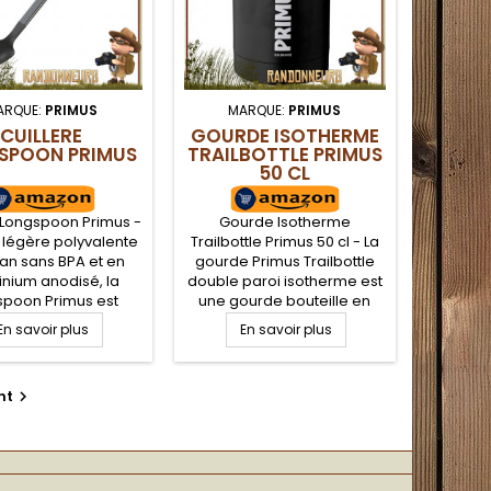
ARQUE:
PRIMUS
MARQUE:
PRIMUS
CUILLERE
GOURDE ISOTHERME
SPOON PRIMUS
TRAILBOTTLE PRIMUS
50 CL
 Longspoon Primus -
Gourde Isotherme
e légère polyvalente
Trailbottle Primus 50 cl - La
tan sans BPA et en
gourde Primus Trailbottle
nium anodisé, la
double paroi isotherme est
spoon Primus est
une gourde bouteille en
le autant pour la
acier inoxydable robuste et
En savoir plus
En savoir plus
ne que consommer
sans vernis intérieur conçue
ats lyophilisés en
en acier inoxydable 18/8 de
 Éloigne vos doigts
haute qualité à effet anti
nt

u bouillante et vous
bactérien. Cette gourde
de tout retirer des
randonnée Inox comporte
hets lyophilisés
une large ouverture avec
typiques.
un bouchon inox ou bien
sport fourni. Longue...