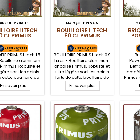
ARQUE:
PRIMUS
MARQUE:
PRIMUS
M
LLOIRE LITECH
BOUILLOIRE LITECH
BRI
0 CL PRIMUS
90 CL PRIMUS
PO
IRE PRIMUS Litech 1.5
BOUILLOIRE PRIMUS Litech 0.9
Br
- Bouilloire aluminium
Litres - Bouilloire aluminium
Powe
 Primus. Robuste et
anodisé Primus. Robuste et
L'eff
égère sont les points
ultra légère sont les points
tempêt
e cette bouilloire de
forts de cette bouilloire de
Primus n
kking, également
trekking, également
flamme
En savoir plus
En savoir plus
ée à la randonnée
adaptée à la randonnée
per
, au bivouac léger
légère, au bivouac léger
l'all
ft. Bouilloire Primus
Bushcraft. Bouilloire Primus
camp q
de contenance 150 cl
Litech de contenance 90 cl
gaz 
poignée repliable,
avec poignée repliable,
d'All
cle et bec verseur
couvercle et bec verseur
pistolet
par to