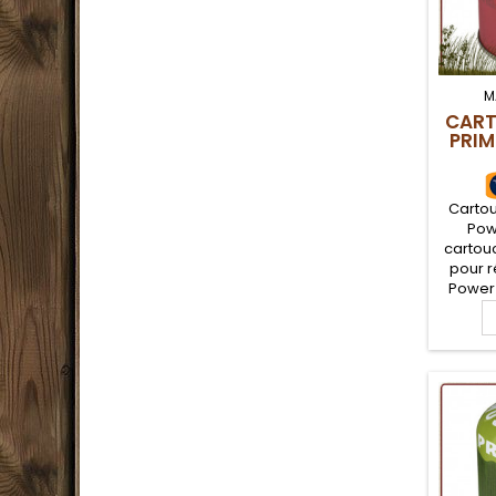
M
CART
PRI
Carto
Pow
cartou
pour 
Power 
d'un m
et d'
polyval
bo
printem
votre
avec 
même si