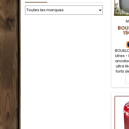
M
BOUI
15
BOUILLO
Litres 
anodisé
ultra l
forts d
tre
adapt
légère
Bushcra
Litech 
avec 
couver