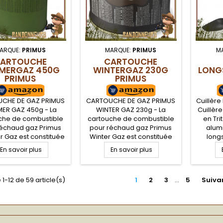
ARQUE:
PRIMUS
MARQUE:
PRIMUS
M
ARTOUCHE
CARTOUCHE
MERGAZ 450G
WINTERGAZ 230G
LONG
PRIMUS
PRIMUS
CHE DE GAZ PRIMUS
CARTOUCHE DE GAZ PRIMUS
Cuillère
ER GAZ 450g - La
WINTER GAZ 230g - La
Cuillèr
che de combustible
cartouche de combustible
en Tri
réchaud gaz Primus
pour réchaud gaz Primus
alumi
 Gaz est constituée
Winter Gaz est constituée
long
élange de propane
d'un mélange polyvalent
idéa
En savoir plus
En savoir plus
butane, mélange
qui offre un très bon
cuisi
ent qui offre un très
rendement l'hiver et par
des pl
rendement l'été,
temps très froid. Système
sachet.
 1-12 de 59 article(s)
1
2
3
…
5
Suiva
urtout pour des
Vapour Mesh qui améliore
de l'ea
atures supérieures
le rendement à basse
permet 
 où les réchauds ont
température, idéal pour la
sac
dance à saturer
montagne pour un réchaud
trekking