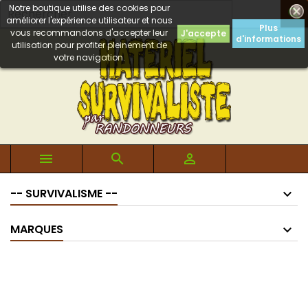
Notre boutique utilise des cookies pour

améliorer l'expérience utilisateur et nous
Plus
vous recommandons d'accepter leur
J'accepte
d'informations
utilisation pour profiter pleinement de
votre navigation.



-- SURVIVALISME --
MARQUES