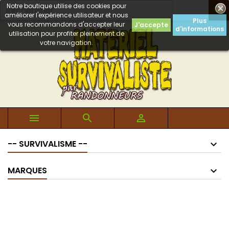
Notre boutique utilise des cookies pour

améliorer l'expérience utilisateur et nous
Plus
vous recommandons d'accepter leur
J'accepte
d'informations
utilisation pour profiter pleinement de
votre navigation.



-- SURVIVALISME --
MARQUES