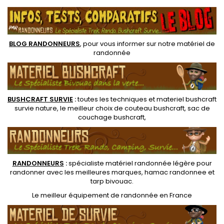
indispensable de votre
Ne convient pas aux tissus
matériel de randonnée,
Gore-tex ou à autres
bushcraft et militaire
matériaux respirants.
BLOG RANDONNEURS
, pour vous informer sur notre
matériel de
randonnée
BUSHCRAFT SURVIE
:
toutes les techniques et
materiel
bushcraft
survie nature
, le meilleur choix de
couteau bushcraft
,
sac de
couchage bushcraft
,
RANDONNEUR
S
:
spécialiste matériel randonnée légère
pour
randonner avec les meilleures marques,
hamac randonnee
et
tarp bivouac
.
Le
meilleur équipement de randonnée
en France