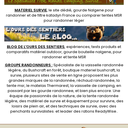
MATERIEL SURVIE
, le site dédié,
gourde Nalgene pour
randonner
et de
filtre katadyn France
ou
comparer tentes MSR
pour randonner léger
BLOG DE L'OURS DES SENTIERS
, expériences, tests produits et
comparatifs matériel outdoor
,
gourde bouteille nalgene
, pour
randonner et
tente MSR
GROUPE RANDONNEURS :
Spécialiste de la
vaisselle randonnée
légère
, du Bushcraft en forêt,
boutique materiel bushcraft
, la
survie, plusieurs sites de vente en ligne proposent les plus
grandes marques de la randonnée,
réchaud randonnée
, la
tente msr
, le matelas Thermarest, la
vaisselle de camping
, en
passant par les
gourde randonnee
, et bien plus encore. Une
équipe de passionnés de la nature, de la
tente randonnée
légère
, des
matériel de survie et équipement pour survivre
, des
loisirs de plein air, et des techniques de survie, avec des
penchants
survivalistes
. et leader des
rations ReadyWise
..