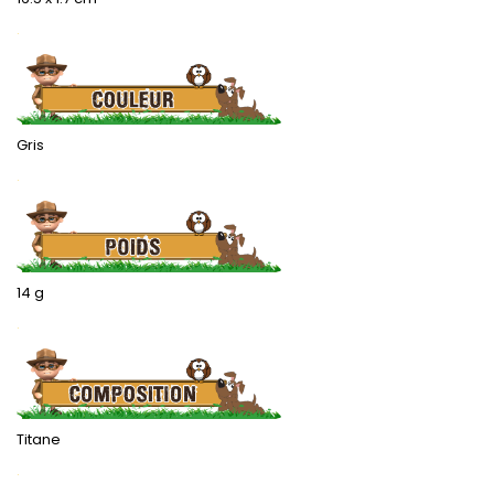
.
Gris
.
14 g
.
Titane
.