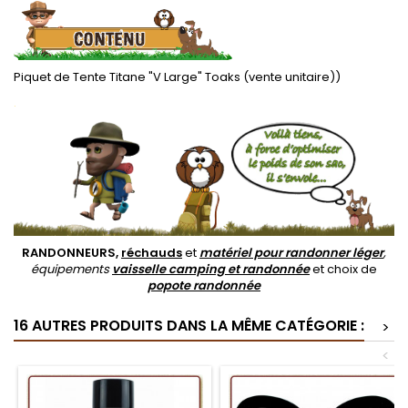
Piquet de Tente Titane "V Large" Toaks (vente unitaire))
.
RANDONNEURS,
réchauds
et
matériel pour randonner léger
,
équipements
vaisselle camping et randonnée
et choix de
popote randonnée
16 AUTRES PRODUITS DANS LA MÊME CATÉGORIE :
>
<