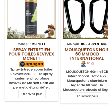
MARQUE:
MC NETT
MARQUE:
BCB ADVENTURE
SPRAY ENTRETIEN
MOUSQUETONS NOIR
POUR TOILES REVIVEX
60 MM BCB
MCNETT
INTERNATIONAL
10 g
Spray Entretien pour toiles
MOUSQUETON 60mm BCB
Revivex McNETT - Le spray
International - Lot de 2x
hautement hydrofuge
Mousquetons aluminium
Revivex de Mc Nett Gear Aid
léger de 60 mm. Un
permet d'étanchéifier,
Mousqueton robuste et léger
lubrifier et protéger les toiles
En savoir plus
pour tout crocheter sur votre
de tentes, auvents, sacs à
En savoir plus
sac à dos, trousseau de clé...
dos, fermetures éclair. La
ou assurer le haubanage de
surface traitée ne devient
votre tarp. Matériel
pas collante après utilisation.
.