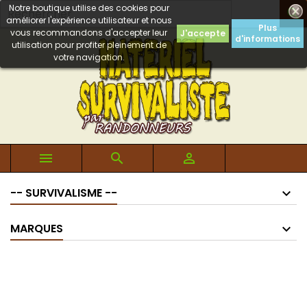
Notre boutique utilise des cookies pour

améliorer l'expérience utilisateur et nous
Plus
vous recommandons d'accepter leur
J'accepte
d'informations
utilisation pour profiter pleinement de
votre navigation.



-- SURVIVALISME --
MARQUES