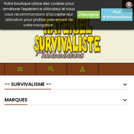
Notre boutique utilise des cookies pour

améliorer l'expérience utilisateur et nous
Plus
vous recommandons d'accepter leur
J'accepte
d'informations
utilisation pour profiter pleinement de
votre navigation.



-- SURVIVALISME --
MARQUES