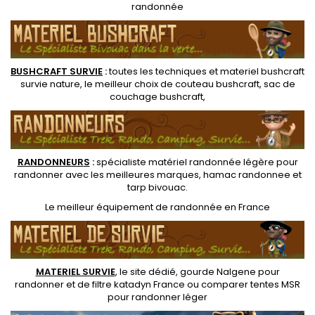
randonnée
BUSHCRAFT SURVIE
:
toutes les techniques et
materiel
bushcraft
survie nature
, le meilleur choix de
couteau bushcraft
,
sac de
couchage bushcraft
,
RANDONNEUR
S
:
spécialiste matériel randonnée légère
pour
randonner avec les meilleures marques,
hamac randonnee
et
tarp bivouac
.
Le
meilleur équipement de randonnée
en France
MATERIEL SURVIE
, le site dédié,
gourde Nalgene pour
randonner
et de
filtre katadyn France
ou
comparer tentes MSR
pour randonner léger