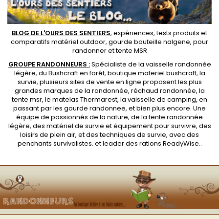
BLOG DE L'OURS DES SENTIERS
, expériences, tests produits et
comparatifs matériel outdoor
,
gourde bouteille nalgene
, pour
randonner et
tente MSR
GROUPE RANDONNEURS :
Spécialiste de la
vaisselle randonnée
légère
, du Bushcraft en forêt,
boutique materiel bushcraft
, la
survie, plusieurs sites de vente en ligne proposent les plus
grandes marques de la randonnée,
réchaud randonnée
, la
tente msr
, le matelas Thermarest, la
vaisselle de camping
, en
passant par les
gourde randonnee
, et bien plus encore. Une
équipe de passionnés de la nature, de la
tente randonnée
légère
, des
matériel de survie et équipement pour survivre
, des
loisirs de plein air, et des techniques de survie, avec des
penchants
survivalistes
. et leader des
rations ReadyWise
..