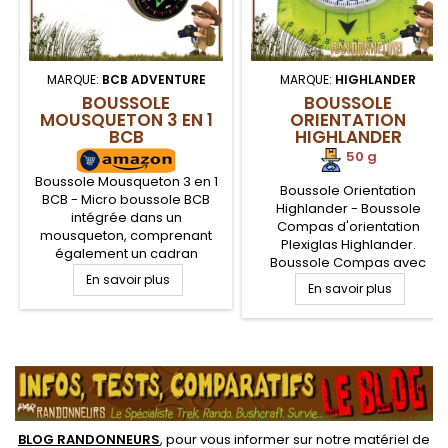
MARQUE:
BCB ADVENTURE
MARQUE:
HIGHLANDER
BOUSSOLE
BOUSSOLE
MOUSQUETON 3 EN 1
ORIENTATION
BCB
HIGHLANDER
50 g
Boussole Mousqueton 3 en 1
Boussole Orientation
BCB - Micro boussole BCB
Highlander - Boussole
intégrée dans un
Compas d'orientation
mousqueton, comprenant
Plexiglas Highlander.
également un cadran
Boussole Compas avec
thermomètre. Les cadrans de
En savoir plus
graduations 2, 10 et 20
la boussole et du
En savoir plus
degrés. Échelles de mesures
thermomètre sont remplis de
au 25.000ème, 50.000ème.
liquide luminescent pour une
Cordon nylon pour transport
meilleur lecture de nuit.
.
en tour de cou. Unités de
mesures en mm, cm et 1/20
inch.
BLOG RANDONNEURS
, pour vous informer sur notre
matériel de