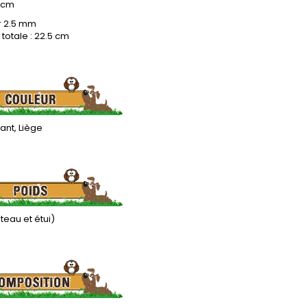
 cm
r 2.5 mm
totale : 22.5 cm
lant, Liège
teau et étui)