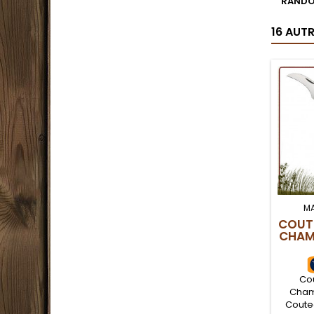
RANDO
16 AUT
M
COUTE
CHAM
Cou
Cham
Coute