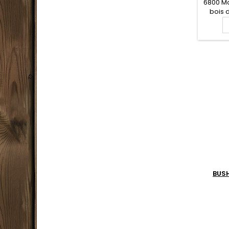
6800 M
bois 
spécia
inox,
gravée 
cm. Mo
BUS