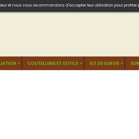
isateur et nous vous recommandons d'accepter leur utilisation pour profiter
UATION
COUTELLERIE ET OUTILS
KIT DE SURVIE
SUR