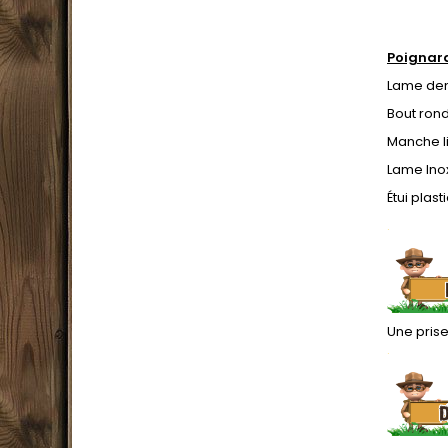
Poignar
Lame den
Bout ron
Manche l
Lame Inox
Étui plas
.
Une prise
.