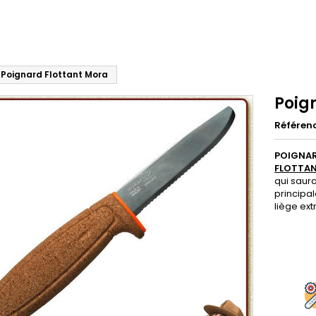
Poignard Flottant Mora
Poig
Référen
POIGNA
FLOTTA
qui saura
principa
liège ext