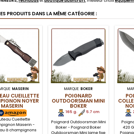
NNEURS,
réchauds
et
boutique bushcraft
, meilleur choix
équipeme
RES PRODUITS DANS LA MÊME CATÉGORIE :
ARQUE:
MASERIN
MARQUE:
BOKER
MA
AU CUEILLETTE
POIGNARD
PO
PIGNON NOYER
OUTDOORSMAN MINI
COLLE
MASERIN
BOKER
NO
165 g.
.
5.7 cm
teau Cueillette
Poignard Outdoorsman Mini
Poigna
pignon Maserin -
Boker - Poignard Boker
420 G
au à champignons
Outdoorsman Mini lame fixe
Poignar