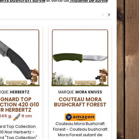
nts bushcraft survie
et vente de
matériel de survie
<
>
RQUE:
HERBERTZ
MARQUE:
MORA KNIVES
MARQ
IGNARD TOP
COUTEAU MORA
POI
CTION 420 G10
BUSHCRAFT FOREST
P
IR HERBERTZ
CAR
245 g.
.
9 cm
2
Couteau Mora Bushcraft
rd Top Collection
Poignar
Forest - Couteau bushcraft
10 Noir Herbertz -
Carbon
Mora Forest autant de
d "Top Collection"
tactiqu