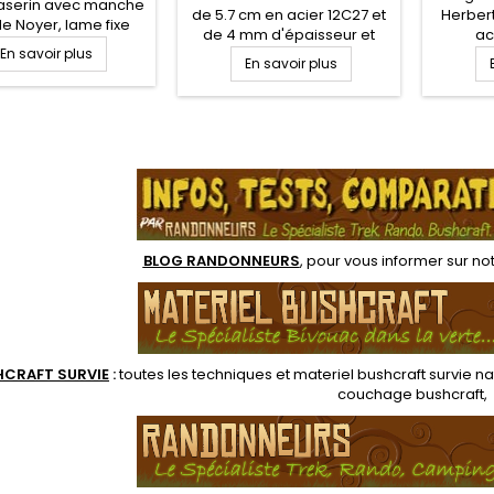
aserin avec manche
de 5.7 cm en acier 12C27 et
Herbert
de Noyer, lame fixe
de 4 mm d'épaisseur et
ac
le 6 cm courbée en
En savoir plus
plate semelle lui offrant à la
"Stone
 brosse et réglette
En savoir plus
fois robustesse et
cm e
sur le manche de 12
souplesse pour tous les
tranchant
usqueton d'attache
besoins en randonnée
robust
Bushcraft. Manche
milita
.
synthétique avec
bushcraf
revêtement gomme de
Collec
bonne prises en mains. Etui
Nylon. EDITION LIMITEE
BLOG RANDONNEURS
, pour vous informer sur no
HCRAFT SURVIE
:
toutes les techniques et
materiel
bushcraft survie na
couchage bushcraft
,