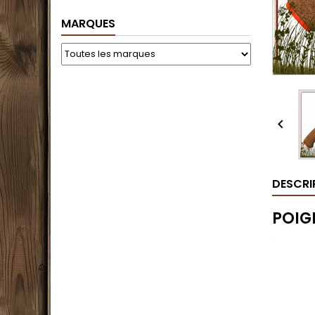
MARQUES

DESCRI
POIG
.