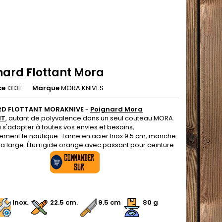
nard Flottant Mora
ce
13131
Marque
MORA KNIVES
RD FLOTTANT MORAKNIVE
-
Poignard Mora
NT
, autant de polyvalence dans un seul couteau MORA
 s'adapter à toutes vos envies et besoins,
lement le nautique . Lame en acier Inox 9.5 cm, manche
ra large. Étui rigide orange avec passant pour ceinture
.
.
Inox.
.
22.5 cm
.
9.5 cm
80 g