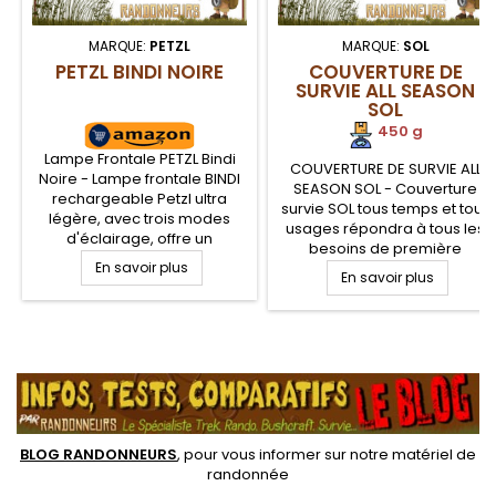
MARQUE:
PETZL
MARQUE:
SOL
PETZL BINDI NOIRE
COUVERTURE DE
SURVIE ALL SEASON
SOL
450 g
Lampe Frontale PETZL Bindi
COUVERTURE DE SURVIE ALL
Noire - Lampe frontale BINDI
SEASON SOL - Couverture
rechargeable Petzl ultra
survie SOL tous temps et tous
légère, avec trois modes
usages répondra à tous les
d'éclairage, offre un
besoins de première
éclairage de proximité
En savoir plus
urgence. Compacte, Coupe
agréable, grâce une
En savoir plus
Vent, Imperméable, cette
puissance de 200 lumens
couverture de survie servira
associée à une portée de 36
de protection thermique pour
mètres. Lampe frontale BINDI
le corps, comme de tapis de
.
Petzl Noire avec autonomie
sol et d'abri tarp de
de 50 heures sur batterie
protection
BLOG RANDONNEURS
, pour vous informer sur notre
matériel de
randonnée