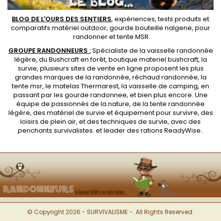
BLOG DE L'OURS DES SENTIERS
, expériences, tests produits et
comparatifs matériel outdoor
,
gourde bouteille nalgene
, pour
randonner et
tente MSR
GROUPE RANDONNEURS :
Spécialiste de la
vaisselle randonnée
légère
, du Bushcraft en forêt,
boutique materiel bushcraft
, la
survie, plusieurs sites de vente en ligne proposent les plus
grandes marques de la randonnée,
réchaud randonnée
, la
tente msr
, le matelas Thermarest, la
vaisselle de camping
, en
passant par les
gourde randonnee
, et bien plus encore. Une
équipe de passionnés de la nature, de la
tente randonnée
légère
, des
matériel de survie et équipement pour survivre
, des
loisirs de plein air, et des techniques de survie, avec des
penchants
survivalistes
. et leader des
rations ReadyWise
..
© Copyright 2026 - SURVIVALISME -. All Rights Reserved.