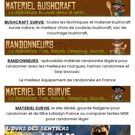
BUSHCRAFT SURVIE
:
toutes les techniques et
materiel
bushcraft
survie nature
, le meilleur choix de
couteau bushcraft
,
sac de
couchage bushcraft
,
RANDONNEUR
S
:
spécialiste matériel randonnée légère
pour
randonner avec les meilleures marques,
hamac randonnee
et
tarp bivouac
.
Le
meilleur équipement de randonnée
en France
MATERIEL SURVIE
, le site dédié,
gourde Nalgene pour
randonner
et de
filtre katadyn France
ou
comparer tentes MSR
pour randonner léger