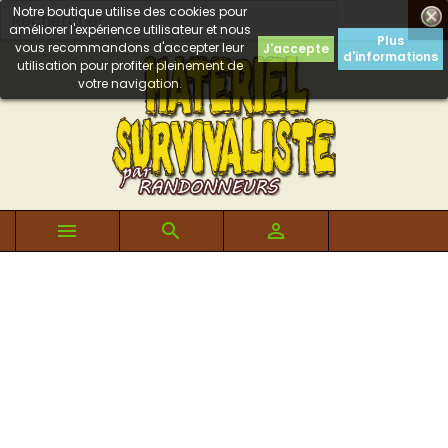
Notre boutique utilise des cookies pour

améliorer l'expérience utilisateur et nous
Plus
vous recommandons d'accepter leur
J'accepte
d'informations
utilisation pour profiter pleinement de
votre navigation.


