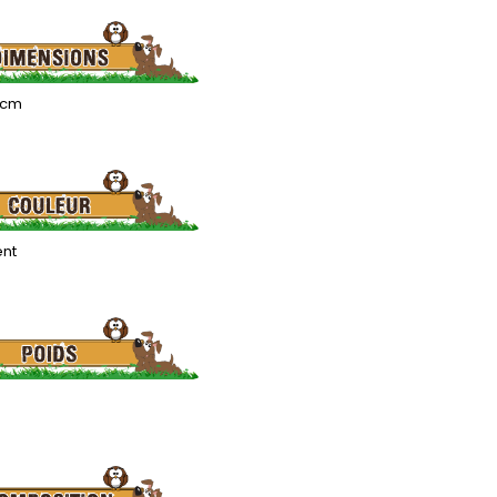
5 cm
ent