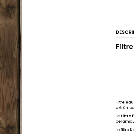
DESCRI
Filtr
.
Filtre ea
extrêmes
Le
filtre
céramique
Le filtre