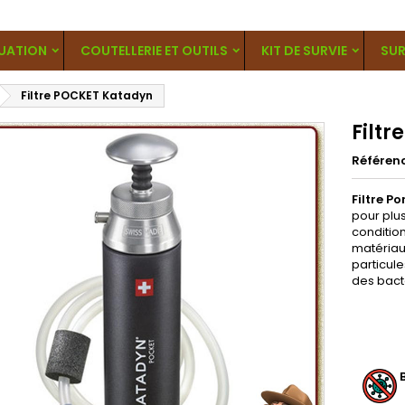
UATION
COUTELLERIE ET OUTILS
KIT DE SURVIE
SUR
Filtre POCKET Katadyn
Filt
Référen
Filtre P
pour plu
condition
matériau
particule
des bact
B