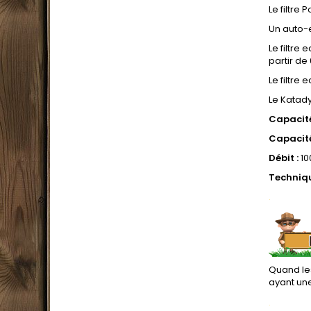
Le filtre
Un auto-e
Le filtre
partir de
Le filtre
Le Katady
Capacité
Capacité 
Débit :
10
Technique
.
Quand les
ayant une
.