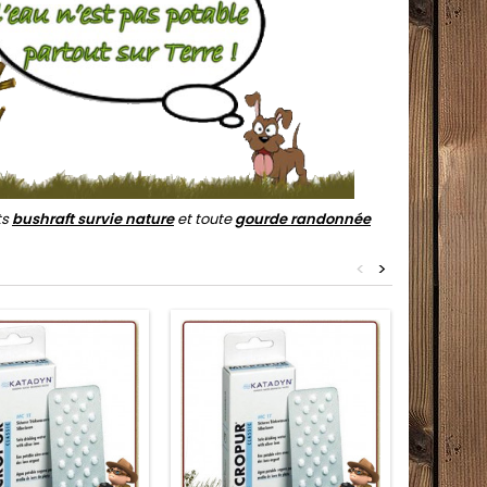
ts
bushraft survie nature
et toute
gourde randonnée
<
>