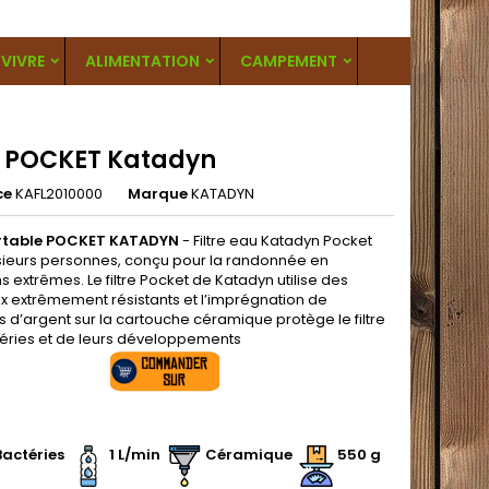
VIVRE
ALIMENTATION
CAMPEMENT
re POCKET Katadyn
ce
KAFL2010000
Marque
KATADYN
ortable POCKET
KATADYN
- Filtre eau Katadyn Pocket
sieurs personnes, conçu pour la randonnée en
s extrêmes. Le filtre Pocket de Katadyn utilise des
x extrêmement résistants et l’imprégnation de
s d’argent sur la cartouche céramique protège le filtre
éries et de leurs développements
.
actéries
1 L/min
Céramique
550 g