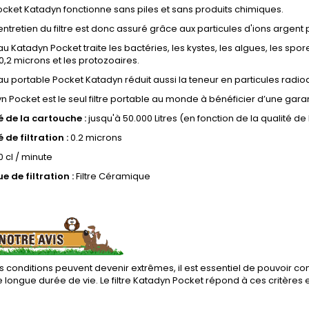
 Pocket Katadyn fonctionne sans piles et sans produits chimiques.
ntretien du filtre est donc assuré grâce aux particules d'ions argen
 eau Katadyn Pocket traite les bactéries, les kystes, les algues, les spo
 0,2 microns et les protozoaires.
 eau portable Pocket Katadyn réduit aussi la teneur en particules radio
n Pocket est le seul filtre portable au monde à bénéficier d’une gara
 de la cartouche :
jusqu'à 50.000 Litres (en fonction de la qualité de 
de filtration :
0.2 microns
0 cl / minute
 de filtration :
Filtre Céramique
 conditions peuvent devenir extrêmes, il est essentiel de pouvoir com
 longue durée de vie. Le filtre Katadyn Pocket répond à ces critères