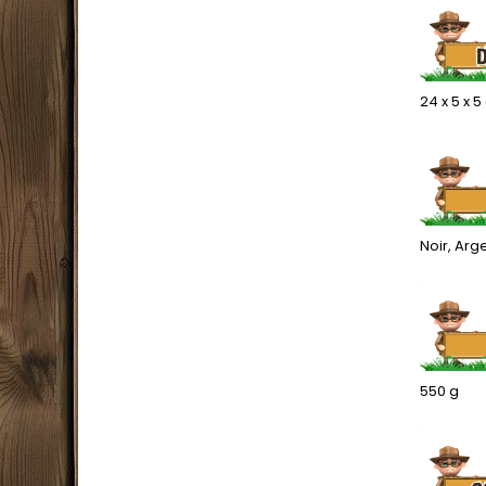
24 x 5 x 
.
Noir, Arg
.
550 g
.