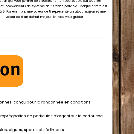
ation qui vous permet de visualiser en un seul coup d’œil tous les
et inconvénients de système de filtration portable. Chaque critère est
 à 5. Par exemple, une valeur de 5 représente un atout majeur et une
valeur de 0 un défaut majeur. Laissez vous guider...
rsonnes, conçu pour la randonnée en conditions
’imprégnation de particules d’argent sur la cartouche
stes, algues, spores et sédiments.