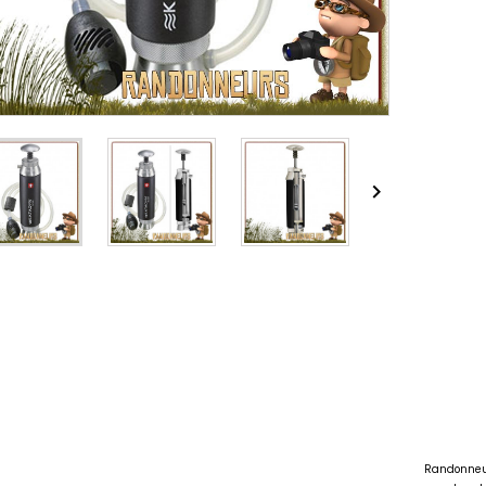

Randonneur