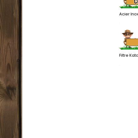
Acier In
.
Filtre Ka
.