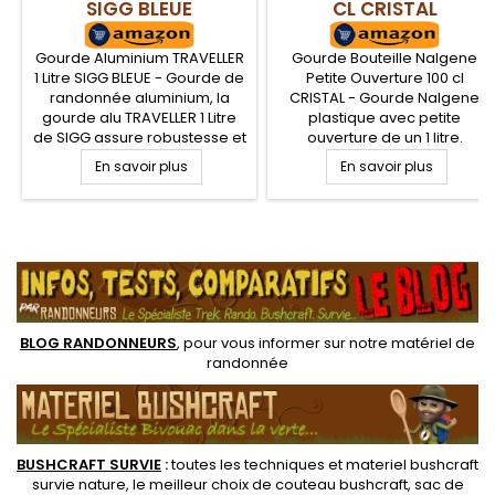
SIGG BLEUE
CL CRISTAL
Gourde Aluminium TRAVELLER
Gourde Bouteille Nalgene
1 Litre SIGG BLEUE - Gourde de
Petite Ouverture 100 cl
randonnée aluminium, la
CRISTAL - Gourde Nalgene
gourde alu TRAVELLER 1 Litre
plastique avec petite
de SIGG assure robustesse et
ouverture de un 1 litre.
légèreté pour les
Bouteille Nalgene en tritan,
En savoir plus
En savoir plus
randonneurs. Gourde de
robuste, adaptée à la
randonnée légère avec
randonnée, survie et
vernis protecteur sans
Bushcraft. La Gourde NALGENE
bisphenol A (BPA) idéale
est résistante, quasi
.
pour les boissons chaudes
incassable, et ne donne ni
ou froides et possède un
goûts, ni odeurs à vos
bouchon à vis avec joint,
boissons et garantie sans
facile d'utilisation et de...
BPA
BLOG RANDONNEURS
, pour vous informer sur notre
matériel de
randonnée
BUSHCRAFT SURVIE
:
toutes les techniques et
materiel
bushcraft
survie nature
, le meilleur choix de
couteau bushcraft
,
sac de