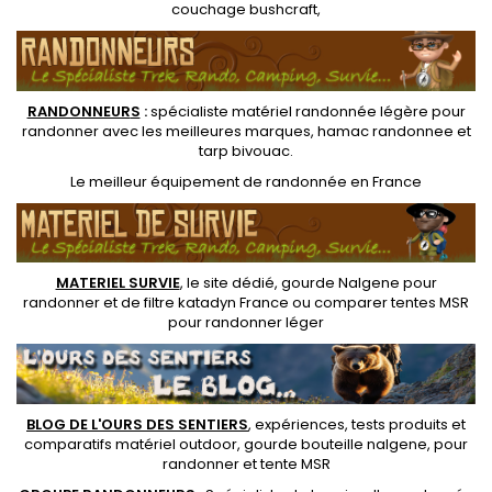
couchage bushcraft
,
RANDONNEUR
S
:
spécialiste matériel randonnée légère
pour
randonner avec les meilleures marques,
hamac randonnee
et
tarp bivouac
.
Le
meilleur équipement de randonnée
en France
MATERIEL SURVIE
, le site dédié,
gourde Nalgene pour
randonner
et de
filtre katadyn France
ou
comparer tentes MSR
pour randonner léger
BLOG DE L'OURS DES SENTIERS
, expériences, tests produits et
comparatifs matériel outdoor
,
gourde bouteille nalgene
, pour
randonner et
tente MSR