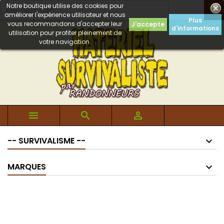
Notre boutique utilise des cookies pour

améliorer l'expérience utilisateur et nous
Plus
vous recommandons d'accepter leur
J'accepte
d'informations
utilisation pour profiter pleinement de
votre navigation.



-- SURVIVALISME --
MARQUES