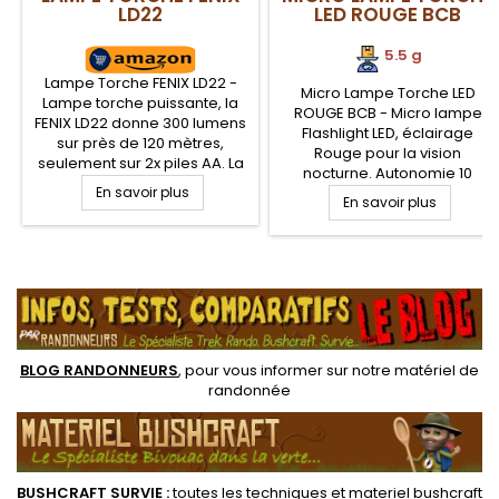
LD22
LED ROUGE BCB
5.5 g
Lampe Torche FENIX LD22 -
Micro Lampe Torche LED
Lampe torche puissante, la
ROUGE BCB - Micro lampe
FENIX LD22 donne 300 lumens
Flashlight LED, éclairage
sur près de 120 mètres,
Rouge pour la vision
seulement sur 2x piles AA. La
nocturne. Autonomie 10
lampe LD22 Fenix est une
En savoir plus
heures. Étanche et robuste,
lampe torche avec une
En savoir plus
5.5 g seulement, pour
combinaison de haute
l'intégrer à votre porte clé
résistance sur chute de 1
(anneau fourni) ou votre kit
mètre, puissance et
.
EDC tactique et nature
étanchéité IPX8 pour les
loisirs extérieurs et nature
BLOG RANDONNEURS
, pour vous informer sur notre
matériel de
randonnée
BUSHCRAFT SURVIE
:
toutes les techniques et
materiel
bushcraft