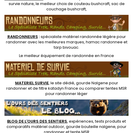
survie nature
, le meilleur choix de
couteau bushcraft
,
sac de
couchage bushcraft
,
RANDONNEUR
S
:
spécialiste matériel randonnée légère
pour
randonner avec les meilleures marques,
hamac randonnee
et
tarp bivouac
.
Le
meilleur équipement de randonnée
en France
MATERIEL SURVIE
, le site dédié,
gourde Nalgene pour
randonner
et de
filtre katadyn France
ou
comparer tentes MSR
pour randonner léger
BLOG DE L'OURS DES SENTIERS
, expériences, tests produits et
comparatifs matériel outdoor
,
gourde bouteille nalgene
, pour
randonner et
tente MSR