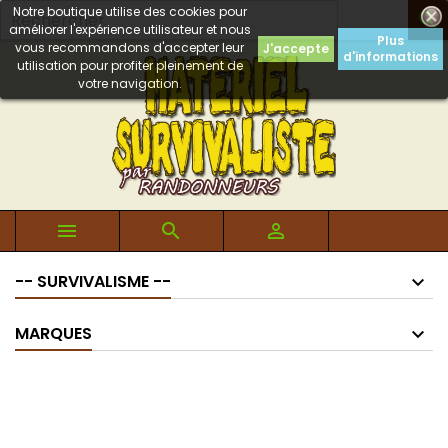
Notre boutique utilise des cookies pour

améliorer l'expérience utilisateur et nous
Plus
vous recommandons d'accepter leur
J'accepte
d'informations
utilisation pour profiter pleinement de
votre navigation.



-- SURVIVALISME --
MARQUES