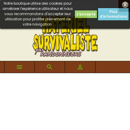
Notre boutique utilise des cookies pour

améliorer l'expérience utilisateur et nous
Plus
vous recommandons d'accepter leur
J'accepte
d'informations
utilisation pour profiter pleinement de
votre navigation.


