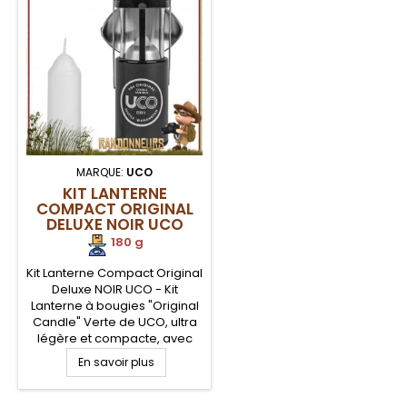
MARQUE:
UCO
KIT LANTERNE
COMPACT ORIGINAL
DELUXE NOIR UCO
180 g
Kit Lanterne Compact Original
Deluxe NOIR UCO - Kit
Lanterne à bougies "Original
Candle" Verte de UCO, ultra
légère et compacte, avec
housse néoprène de
En savoir plus
protection et réflecteur, pour
tous les loisirs de plein air,
randonnée et bushcraft.