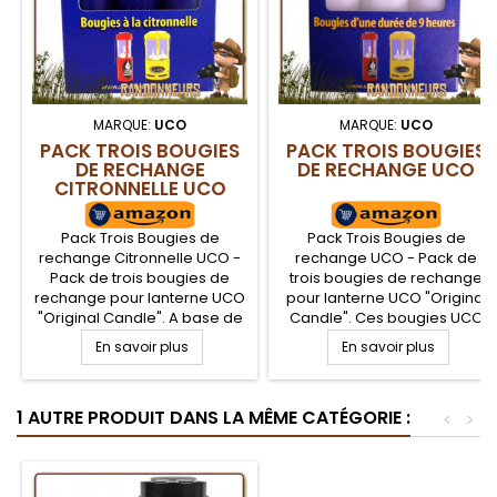
MARQUE:
UCO
MARQUE:
UCO
PACK TROIS BOUGIES
PACK TROIS BOUGIES
DE RECHANGE
DE RECHANGE UCO
CITRONNELLE UCO
Pack Trois Bougies de
Pack Trois Bougies de
rechange Citronnelle UCO -
rechange UCO - Pack de
Pack de trois bougies de
trois bougies de rechange
rechange pour lanterne UCO
pour lanterne UCO "Original
"Original Candle". A base de
Candle". Ces bougies UCO
citronnelle, ces bougies UCO
permettent à la fois un
En savoir plus
En savoir plus
permettent à la fois un
éclairage naturel et
éclairage pendant 9 heures,
chaleureux pendant près 9
sans coulée, mais aussi une
heures, sans coulée, pour le
1 AUTRE PRODUIT DANS LA MÊME CATÉGORIE :
action répulsive contre les
camping bushcraft nature
<
>
moustiques en bivouac
bushcraft