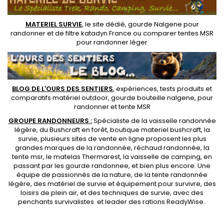
MATERIEL SURVIE
, le site dédié,
gourde Nalgene pour
randonner
et de
filtre katadyn France
ou
comparer tentes MSR
pour randonner léger
BLOG DE L'OURS DES SENTIERS
, expériences, tests produits et
comparatifs matériel outdoor
,
gourde bouteille nalgene
, pour
randonner et
tente MSR
GROUPE RANDONNEURS :
Spécialiste de la
vaisselle randonnée
légère
, du Bushcraft en forêt,
boutique materiel bushcraft
, la
survie, plusieurs sites de vente en ligne proposent les plus
grandes marques de la randonnée,
réchaud randonnée
, la
tente msr
, le matelas Thermarest, la
vaisselle de camping
, en
passant par les
gourde randonnee
, et bien plus encore. Une
équipe de passionnés de la nature, de la
tente randonnée
légère
, des
matériel de survie et équipement pour survivre
, des
loisirs de plein air, et des techniques de survie, avec des
penchants
survivalistes
. et leader des
rations ReadyWise
..