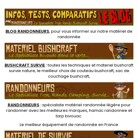
.
Lumière naturelle de 20
lumens à la bougie pendant
9 heures.
BLOG RANDONNEURS
, pour vous informer sur notre
matériel de
randonnée
BUSHCRAFT SURVIE
:
toutes les techniques et
materiel
bushcraft
survie nature
, le meilleur choix de
couteau bushcraft
,
sac de
couchage bushcraft
,
RANDONNEUR
S
:
spécialiste matériel randonnée légère
pour
randonner avec les meilleures marques,
hamac randonnee
et
tarp bivouac
.
Le
meilleur équipement de randonnée
en France