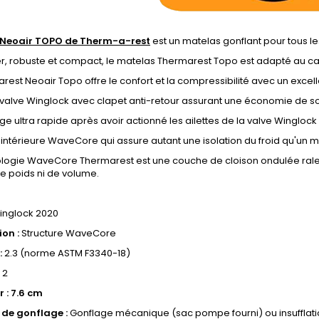
 Neoair TOPO de Therm-a-rest
est un matelas gonflant pour tous l
er, robuste et compact, le matelas Thermarest Topo est adapté au c
rest Neoair Topo offre le confort et la compressibilité avec un excelle
valve Winglock avec clapet anti-retour assurant une économie de sou
e ultra rapide après avoir actionné les ailettes de la valve Winglock
 intérieure WaveCore qui assure autant une isolation du froid qu'un me
logie WaveCore Thermarest est une couche de cloison ondulée ralent
de poids ni de volume.
nglock 2020
on :
Structure WaveCore
:
2.3 (norme ASTM F3340-18)
2
 :
7.6 cm
de gonflage :
Gonflage mécanique (sac pompe fourni) ou insufflat