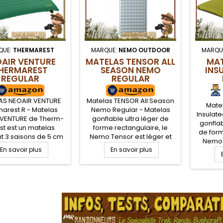
QUE:
THERMAREST
MARQUE:
NEMO OUTDOOR
MARQU
AIR VENTURE
MATELAS TENSOR ALL
MAT
HERMAREST
SEASON NEMO
INS
REGULAR
REGULAR
AS NEOAIR VENTURE
Matelas TENSOR All Season
Mate
arest R - Matelas
Nemo Regular - Matelas
Insulate
 VENTURE de Therm-
gonflable ultra léger de
gonflab
st est un matelas
forme rectangulaire, le
de form
t 3 saisons de 5 cm
Nemo Tensor est léger et
Nemo A
seur, avec sa valeur
confortable avec ses 9 cm
En savoir plus
En savoir plus
confort
. Ultra léger, robuste
d'épaisseur pour des
d'ép
mpact, le matelas
bivouacs sur 4 saisons offre
bivouac
arest Venture est
une valeur R de 5.4 grace à
conce
au camping, trek et
ses deux couches de film
.
horizo
onnée légère en
métallisé Thermal Mirror. La
confort
sons froides. Le
conception en boudins
toile
rest Neoair Venture
spaceframe offre un bon
résis
e le confort et la
confort de couchage et
touc