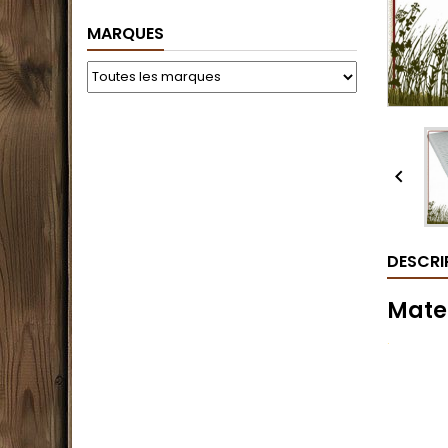
MARQUES

DESCRI
Mate
.