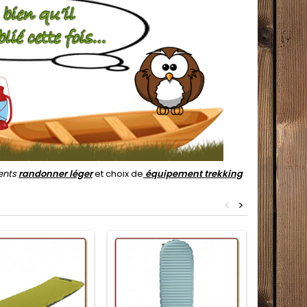
ents
randonner léger
et choix de
équipement trekking
<
>