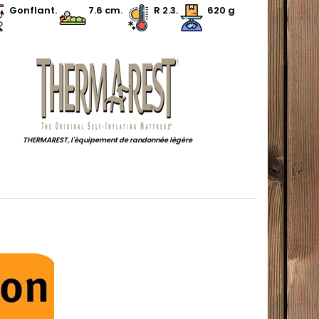
Gonflant.
.
7.6
cm
.
R 2.3.
620 g
.
THERMAREST, l'équipement de randonnée légère