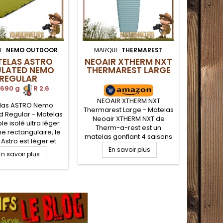
E:
NEMO OUTDOOR
MARQUE:
THERMAREST
MARQUE
ELAS ASTRO
NEOAIR XTHERM NXT
MAT
ULATED NEMO
THERMAREST LARGE
NEM
REGULAR
690 g
R 2.6
NEOAIR XTHERM NXT
las ASTRO Nemo
Matelas
Thermarest Large - Matelas
d Regular - Matelas
Wide - 
Neoair XTHERM NXT de
le isolé ultra léger
ultra
Therm-a-rest est un
e rectangulaire, le
rectan
matelas gonflant 4 saisons
stro est léger et
Ast
de 7.6 cm d'épaisseur, avec
able avec ses 9 cm
En savoir plus
confort
En savoir plus
sa valeur R de 7.3. Ultra
E
aisseur pour des
d'épa
léger, robuste et compact,
s sur 3 saisons. La
bivouacs
le matelas Thermarest
ption en boudins
concep
Xtherm est adapté au
ntaux offre un bon
horizon
camping, trek et randonnée
 de couchage et sa
confort
légère en saisons froides.
 polyester 75D est
toile 
Le Thermarest Neoair
tante et douce au
résist
Xtherm offre le confort et la
her. Garnissage
toucher