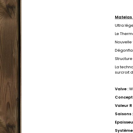
Matelas
Ultra lég
Le Therma
Nouvelle 
Dégonflag
Structure
La techno
surcroit 
.
Valve :
Wi
Concepti
Valeur R 
Saisons :
Epaisseur
Système 