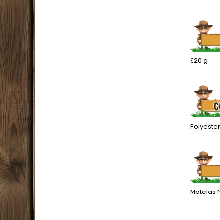
.
620 g
.
Polyeste
.
Matelas 
.