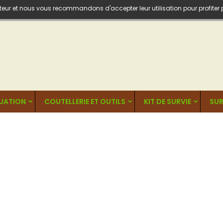
isateur et nous vous recommandons d'accepter leur utilisation pour profiter
UATION
COUTELLERIE ET OUTILS
KIT DE SURVIE
SUR