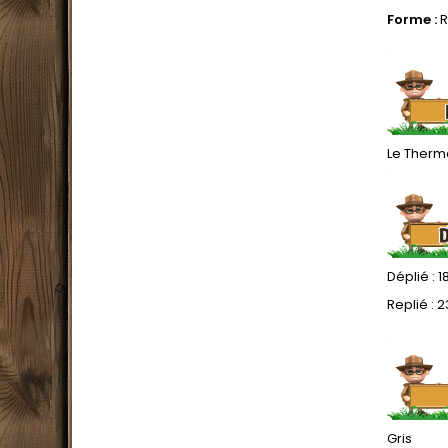
Forme :
R
.
Le Therma
.
Déplié : 1
Replié : 2
.
Gris