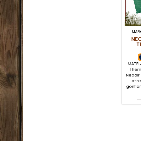
MAR
NEO
T
MATEL
Therm
Neoair
a-re
gonflan
d'épais
R de 2.2
et co
Therm
adapté 
rand
sai
Therma
offr