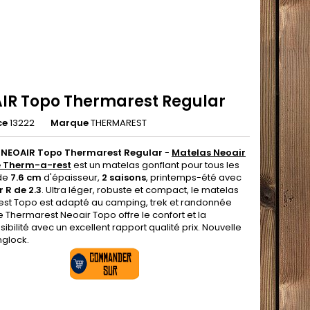
IR Topo Thermarest Regular
ce
13222
Marque
THERMAREST
 NEOAIR Topo Thermarest Regular
-
Matelas Neoair
 Therm-a-rest
est un matelas gonflant pour tous les
 de
7.6 cm
d'épaisseur,
2 saisons
, printemps-été avec
 R de 2.3
. Ultra léger, robuste et compact, le matelas
st Topo est adapté au camping, trek et randonnée
e Thermarest Neoair Topo offre le confort et la
bilité avec un excellent rapport qualité prix. Nouvelle
nglock.
.