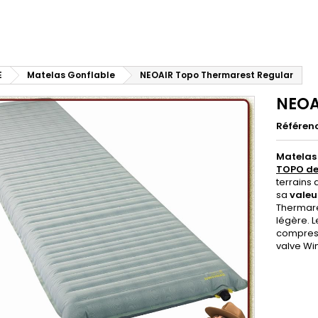
E
Matelas Gonflable
NEOAIR Topo Thermarest Regular
NEOA
Référen
Matelas
TOPO de
terrains
sa
valeur
Thermare
légère. L
compressi
valve Wi