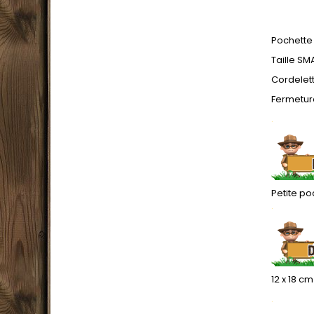
Pochette
Taille SMA
Cordelett
Fermeture
.
Petite p
.
12 x 18 cm
.