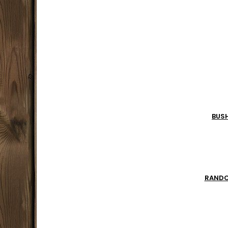
s'in
paq
rando
pour
sép
équipe
BUS
RAND