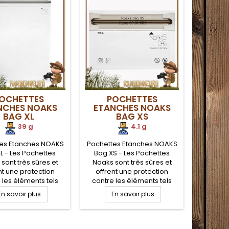
OCHETTES
POCHETTES
MARQ
NCHES NOAKS
ETANCHES NOAKS
SAC E
BAG XL
BAG XS
LIT
39 g
4.1 g
HI
35
es Etanches NOAKS
Pochettes Etanches NOAKS
L - Les Pochettes
Bag XS - Les Pochettes
Sac Éta
sont très sûres et
Noaks sont très sûres et
ORANGE 
nt une protection
offrent une protection
étanc
 les éléments tels
contre les éléments tels
résis
u, la pluie, le sable,
que l'eau, la pluie, le sable,
Highl
En savoir plus
En savoir plus
ère... Etanchéité IPX
la poussière... Etanchéité IPX
étan
E
ètres de profondeur
8 (10 mètres de profondeur
étanch
dant 2 heures).
pendant 2 heures).
enroulag
atible avec les
Compatible avec les