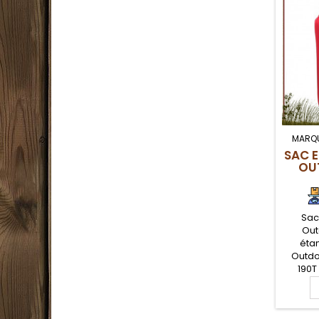
MARQ
SAC 
OU
Sac 
Out
étan
Outdo
190T
résist
légère
mm. Poc