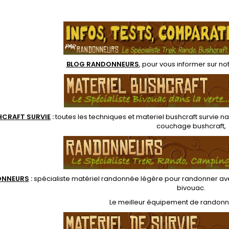
tègrera dans votre
s'intègrera dans votre
écra
uetage, sac dos
paquetage, sac dos
.
téléphon
nnée, kit de survie
randonnée, kit de survie
odeurs
 la protection et
pour la protection et
les alim
aration de votre
séparation de votre
ment dans un sac à
équipement dans un sac à
dos
dos
BLOG RANDONNEURS
, pour vous informer sur no
HCRAFT SURVIE
:
toutes les techniques et
materiel
bushcraft survie na
couchage bushcraft
,
ONNEUR
S
:
spécialiste matériel randonnée légère
pour randonner ave
bivouac
.
Le
meilleur équipement de randon