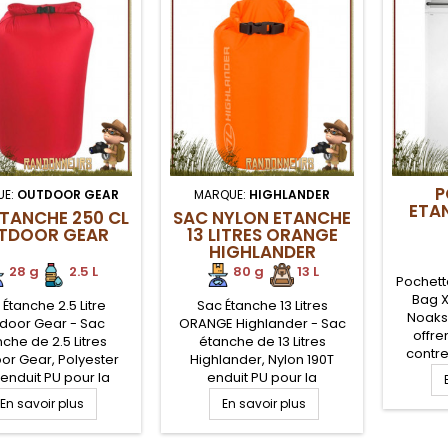
P
UE:
OUTDOOR GEAR
MARQUE:
HIGHLANDER
ETA
ETANCHE 250 CL
SAC NYLON ETANCHE
TDOOR GEAR
13 LITRES ORANGE
HIGHLANDER
28 g
.
2.5 L
80 g
.
.
13 L
Pochett
Bag X
Étanche 2.5 Litre
Sac Étanche 13 Litres
Noaks 
door Gear - Sac
ORANGE Highlander - Sac
offre
che de 2.5 Litres
étanche de 13 Litres
contre
or Gear, Polyester
Highlander, Nylon 190T
que l'ea
 enduit PU pour la
enduit PU pour la
la poussi
ance, étanchéité et
résistance, étanchéité et
En savoir plus
En savoir plus
8 (10 m
té. Enduction 5000
légèreté. Enduction 5000
pen
he Sac étanche qui
mm. Poche Sac étanche qui
Comp