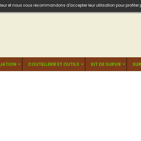
isateur et nous vous recommandons d'accepter leur utilisation pour profiter
UATION
COUTELLERIE ET OUTILS
KIT DE SURVIE
SUR