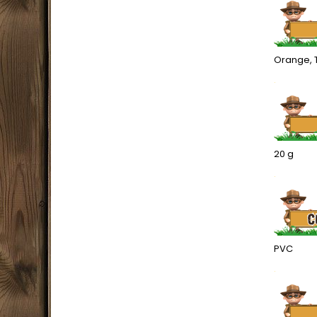
Orange, 
.
20 g
.
PVC
.