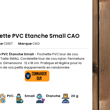
ette PVC Etanche Small CAO
ce
CS107
Marque
CAO
e PVC Étanche Small
- Pochette PVC tour de cou
Taille SMALL. Cordelette tour de cou nylon. Fermeture
o. Dimensions : 12 x 18 cm. Pratique et légère pour la
on de vos petits équipements en randonnée.
.
.
PVC
.
Small
.
Étanche.
20 g