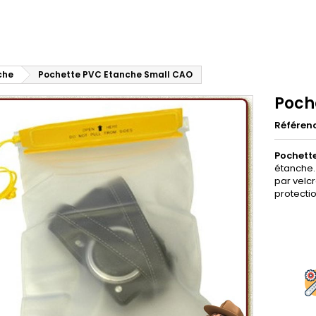
che
Pochette PVC Etanche Small CAO
Poch
Référen
Pochett
étanche. 
par velcr
protecti