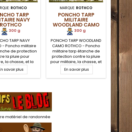
RQUE:
ROTHCO
MARQUE:
ROTHCO
MARQUE:
NCHO TARP
PONCHO TARP
PONCH
ITAIRE NAVY
MILITAIRE
ORIG
ROTHCO
WOODLAND CAMO
TR
ROTHCO
300 g
300 g
CHO TARP NAVY
PONCHO TARP WOODLAND
Poncho 
- Poncho militaire
CAMO ROTHCO - Poncho
Outdoo
anche de protection
militaire tarp étanche de
Ponch
re la pluie pour
protection contre la pluie
contre
re, la chasse, et la
pour militaire, la chasse, et
randonn
 bushcraft. Poncho
la survie bushcraft. Poncho
bushcr
En savoir plus
En savoir plus
E
re avec capuche et
militaire avec capuche et
pour
. Poncho polyester
visière. Poncho polyester
marche
p avec œillets. Le
ripstop avec œillets. Le
compact
 armée NAVY peut
poncho armée WOODLAND
robuste.
nt servir de bâche,
CAMO peut également
légère
 ou tapis de sol
servir de bâche, tarp ou
serv
tapis de sol
protect
sol ou
tre
matériel de randonnée