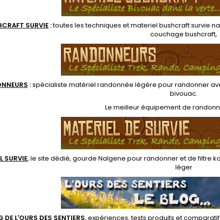
HCRAFT SURVIE
:
toutes les techniques et
materiel
bushcraft survie na
couchage bushcraft
,
ONNEUR
S
:
spécialiste matériel randonnée légère
pour randonner ave
bivouac
.
Le
meilleur équipement de randon
L SURVIE
, le site dédié,
gourde Nalgene pour randonner
et de
filtre 
léger
G DE L'OURS DES SENTIERS
, expériences, tests produits et comparati