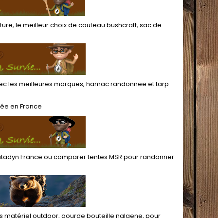
ture
, le meilleur choix de
couteau bushcraft
,
sac de
c les meilleures marques,
hamac randonnee
et
tarp
née
en France
katadyn France
ou
comparer tentes MSR pour randonner
fs matériel outdoor
,
gourde bouteille nalgene
, pour