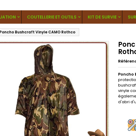
UATION
COUTELLERIE ET OUTILS
KIT DE SURVIE
SUR
Poncho Bushcraft Vinyle CAMO Rothco
Ponc
Roth
Référen
Poncho 
protectio
bushcraf
vinyle co
égalemen
d'abri d