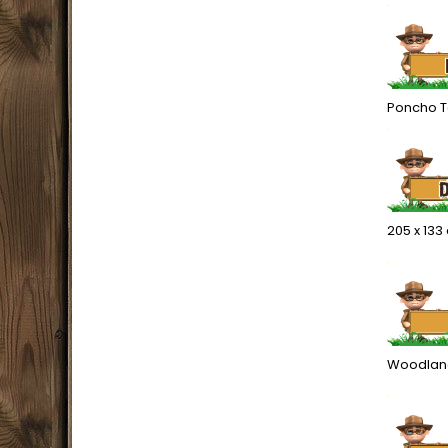
.
Poncho To
.
205 x 133
.
Woodlan
.