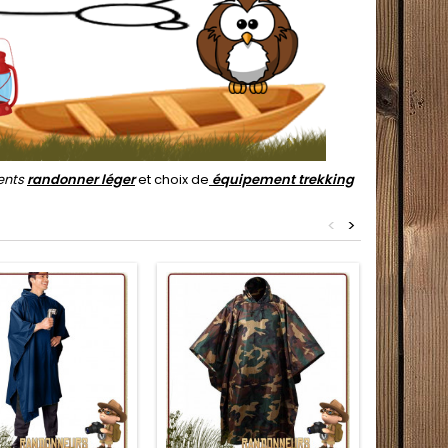
ents
randonner léger
et choix de
équipement trekking
<
>