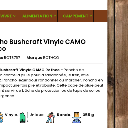
VIVRE
ALIMENTATION
CAMPEMENT
ho Bushcraft Vinyle CAMO
co
ce
ROT3757
Marque
ROTHCO
Bushcraft Vinyle CAMO Rothco
-
Poncho de
n contre la pluie pour la randonnée, le trek, et le
t. Poncho léger pour randonner ou marcher. Poncho en
mpact une fois plié et robuste. Cette cape de pluie peut
t servir de bâche de protection ou de tapis de sol ou
'urgence
.
.
Vinyle.
Unique.
Rando.
355 g