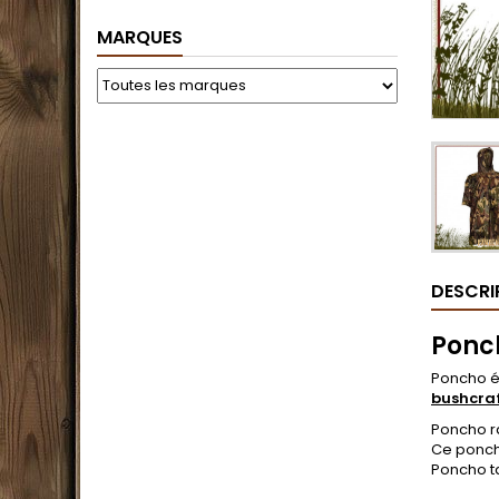
MARQUES
DESCRI
Ponc
Poncho ét
bushcra
Poncho r
Ce poncho
Poncho ta