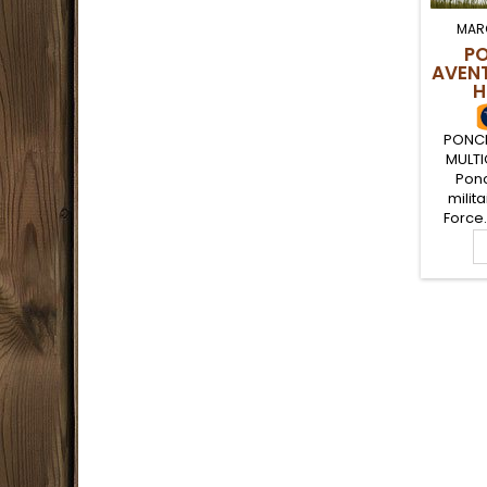
MAR
P
AVEN
H
PONCH
MULTI
Pon
milit
Force
toile
indéchi
coutur
l'utilis
ou
protec
san