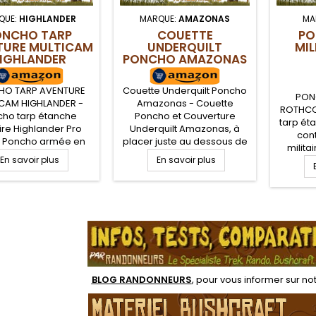
QUE:
HIGHLANDER
MARQUE:
AMAZONAS
MA
ONCHO TARP
COUETTE
PO
TURE MULTICAM
UNDERQUILT
MIL
IGHLANDER
PONCHO AMAZONAS
O TARP AVENTURE
Couette Underquilt Poncho
PON
CAM HIGHLANDER -
Amazonas - Couette
ROTHCO 
cho tarp étanche
Poncho et Couverture
tarp ét
aire Highlander Pro
Underquilt Amazonas, à
cont
. Poncho armée en
placer juste au dessous de
militai
 polyester ripstop
votre hamac, pour être
En savoir plus
En savoir plus
survie
rable avec œillets et
protégé du froid et du vent
militai
es renforcées pour
au niveau de la base de
visière
ation en montage tarp
votre corps. Barrière
ripsto
 tapis de sol de
thermique pour conserver
.
poncho
tion. Capuche avec
votre chaleur corporelle en
égaleme
gle de serrage.
campement bushcraft.
tarp
Utilisable également
comme poncho ou
couverture de camp
BLOG RANDONNEURS
, pour vous informer sur no