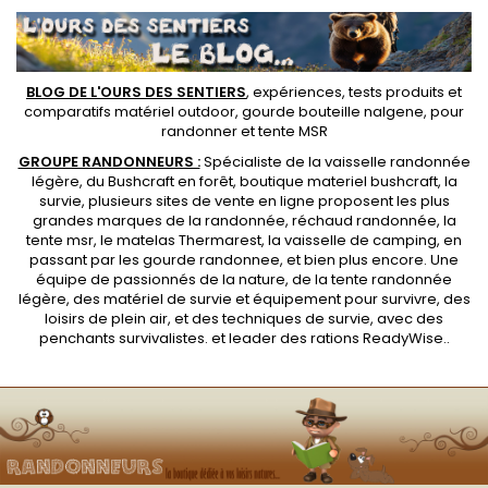
BLOG DE L'OURS DES SENTIERS
, expériences, tests produits et
comparatifs matériel outdoor
,
gourde bouteille nalgene
, pour
randonner et
tente MSR
GROUPE RANDONNEURS :
Spécialiste de la
vaisselle randonnée
légère
, du Bushcraft en forêt,
boutique materiel bushcraft
, la
survie, plusieurs sites de vente en ligne proposent les plus
grandes marques de la randonnée,
réchaud randonnée
, la
tente msr
, le matelas Thermarest, la
vaisselle de camping
, en
passant par les
gourde randonnee
, et bien plus encore. Une
équipe de passionnés de la nature, de la
tente randonnée
légère
, des
matériel de survie et équipement pour survivre
, des
loisirs de plein air, et des techniques de survie, avec des
penchants
survivalistes
. et leader des
rations ReadyWise
..