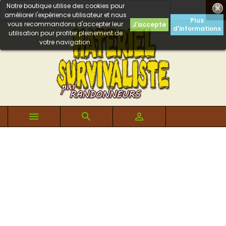
Notre boutique utilise des cookies pour

améliorer l'expérience utilisateur et nous
Plus
vous recommandons d'accepter leur
J'accepte
d'informations
utilisation pour profiter pleinement de
votre navigation.


