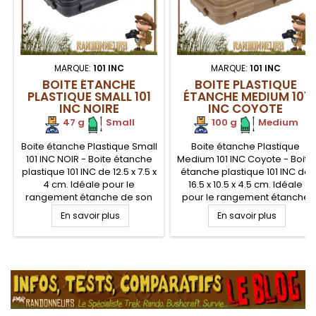
MARQUE:
101 INC
MARQUE:
101 INC
BOITE ÉTANCHE
BOITE PLASTIQUE
PLASTIQUE SMALL 101
ÉTANCHE MEDIUM 101
INC NOIRE
INC COYOTE
47 g
.
Small
100 g
.
Medium
Boite étanche Plastique Small
Boite étanche Plastique
101 INC NOIR - Boite étanche
Medium 101 INC Coyote - Boite
plastique 101 INC de 12.5 x 7.5 x
étanche plastique 101 INC de
4 cm. Idéale pour le
16.5 x 10.5 x 4.5 cm. Idéale
rangement étanche de son
pour le rangement étanche
petit matériel, et kit de survie
de son petit matériel, et kit de
En savoir plus
En savoir plus
de votre propre composition.
survie de votre propre
Comporte deux plaquettes
composition. Comporte deux
en mousse de calage
plaquettes en mousse de
.
amovibles. Fermeture par
calage amovibles. Fermeture
quatre clips distincts.
par quatre clips distincts.