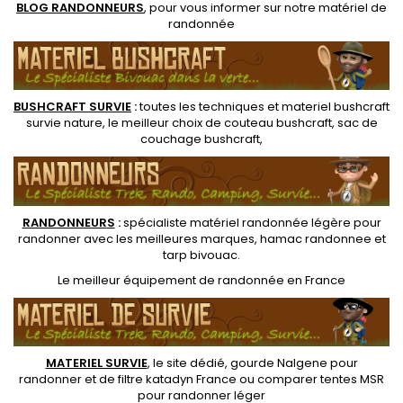
BLOG RANDONNEURS
, pour vous informer sur notre
matériel de
randonnée
BUSHCRAFT SURVIE
:
toutes les techniques et
materiel
bushcraft
survie nature
, le meilleur choix de
couteau bushcraft
,
sac de
couchage bushcraft
,
RANDONNEUR
S
:
spécialiste matériel randonnée légère
pour
randonner avec les meilleures marques,
hamac randonnee
et
tarp bivouac
.
Le
meilleur équipement de randonnée
en France
MATERIEL SURVIE
, le site dédié,
gourde Nalgene pour
randonner
et de
filtre katadyn France
ou
comparer tentes MSR
pour randonner léger