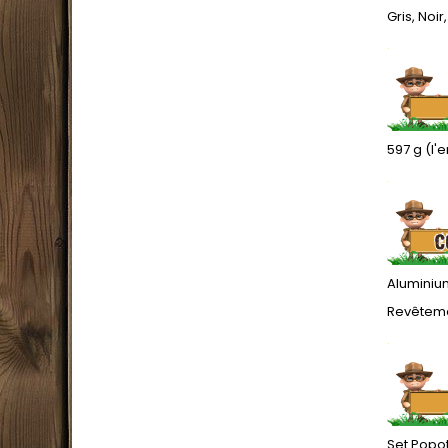
Gris, Noir
.
597 g (l
.
Aluminiu
Revêteme
.
Set Popo