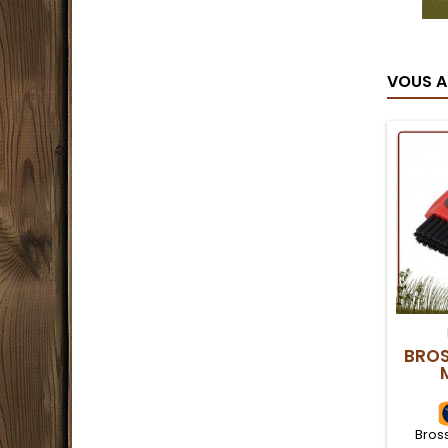
VOUS A
BROS
Bross