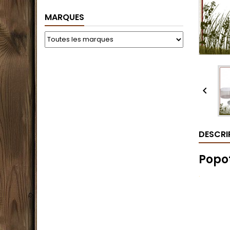
MARQUES

DESCRI
Popo
.