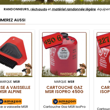
RANDONNEURS,
réchauds
et
matériel randonnée légère
, équipe
IMEREZ AUSSI
MARQUE:
MSR
MARQUE:
MSR
SE A VAISSELLE
CARTOUCHE GAZ
CAR
MSR ALPINE
MSR ISOPRO 450G
ISO
e a vaisselle MSR
Cartouche Gaz MSR IsoPro
Cartouc