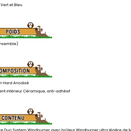
, Vert et Bleu
'ensemble)
m Hard Anodisé
nt intérieur Céramique, anti-adhésif
te Duo System Windburner avec brûleur Windburner ultra légère de M