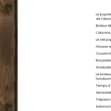
La popot
de l'alu
Brûleur t
L'alumini
Le set p
Housse a
Couvercl
Bol plast
Graduatio
Le brûleu
fonction
Temps d'é
Alimentat
Trépied r
Autonomie