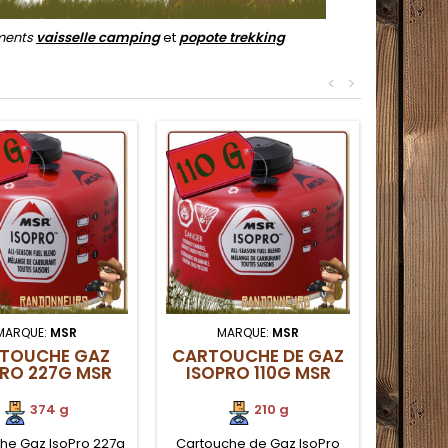
ments
vaisselle camping
et
popote trekking
<
>
MARQUE:
MSR
MARQUE:
MSR
TOUCHE GAZ
CARTOUCHE DE GAZ
PRO 227G MSR
ISOPRO 110G MSR
374 g
210 g
he Gaz IsoPro 227g
Cartouche de Gaz IsoPro