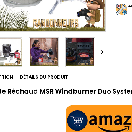
.
A

PTION
DÉTAILS DU PRODUIT
te Réchaud MSR Windburner Duo Syst