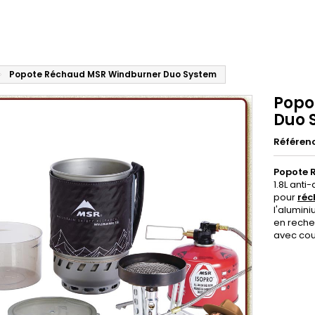
Popote Réchaud MSR Windburner Duo System
Popo
Duo 
Référen
Popote 
1.8L ant
pour
réc
l'alumin
en reche
avec cou