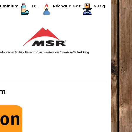
luminium
.
1.8 L
.
.
Réchaud Gaz
.
597 g
.
Mountain Safety Research, le meilleur de la vaisselle trekking
em