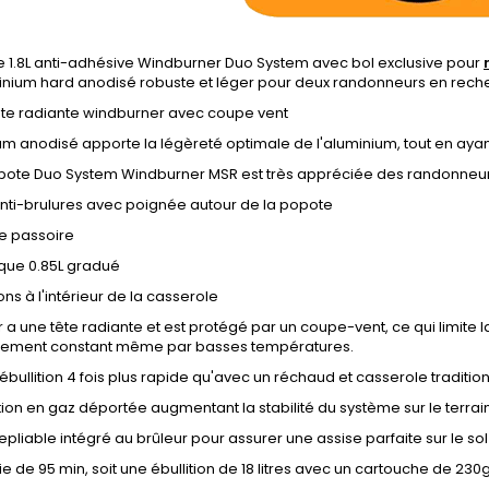
e 1.8L anti-adhésive Windburner Duo System avec bol exclusive pour
minium hard anodisé robuste et léger pour deux randonneurs en rech
ête radiante windburner avec coupe vent
um anodisé apporte la légèreté optimale de l'aluminium, tout en ay
opote Duo System Windburner MSR est très appréciée des randonneurs
nti-brulures avec poignée autour de la popote
e passoire
ique 0.85L gradué
ns à l'intérieur de la casserole
r a une tête radiante et est protégé par un coupe-vent, ce qui limite 
nement constant même par basses températures.
bullition 4 fois plus rapide qu'avec un réchaud et casserole traditio
ion en gaz déportée augmentant la stabilité du système sur le terrai
epliable intégré au brûleur pour assurer une assise parfaite sur le sol
 de 95 min, soit une ébullition de 18 litres avec un cartouche de 230