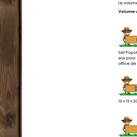
Le volume
Volume ut
.
Set Popot
eux pour 
office de
.
13 x 13 x 
.