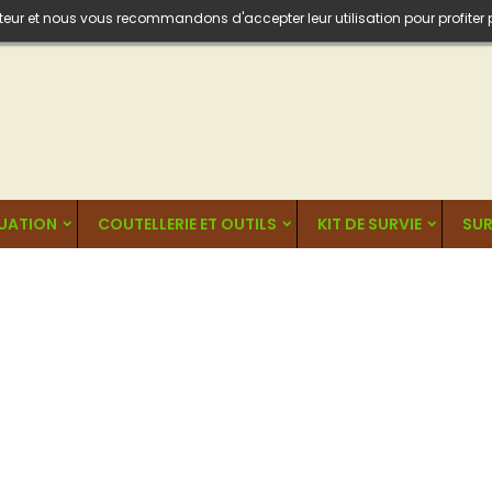
isateur et nous vous recommandons d'accepter leur utilisation pour profiter
UATION
COUTELLERIE ET OUTILS
KIT DE SURVIE
SUR