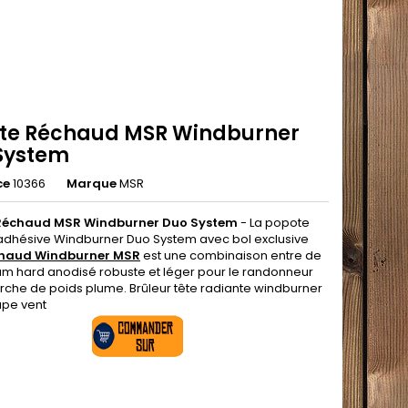
te Réchaud MSR Windburner
System
ce
10366
Marque
MSR
Réchaud MSR Windburner Duo System
- La popote
i-adhésive Windburner Duo System avec bol exclusive
haud Windburner MSR
est une combinaison entre de
ium hard anodisé robuste et léger pour le randonneur
rche de poids plume. Brûleur tête radiante windburner
pe vent
.