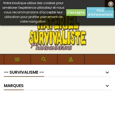
Notre boutique utilise des cookies pour

améliorer l'expérience utilisateur et nous
Plus
vous recommandons d'accepter leur
J'accepte
d'informations
utilisation pour profiter pleinement de
votre navigation.



-- SURVIVALISME --
MARQUES