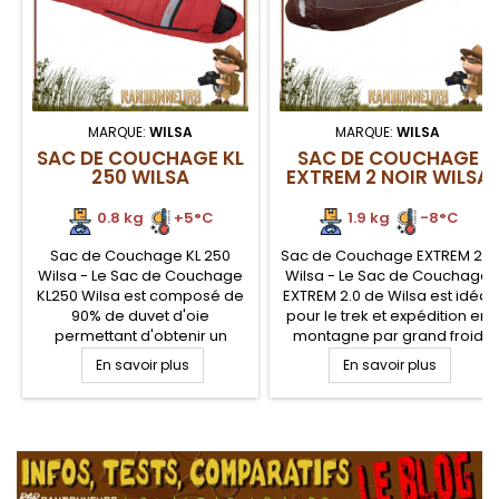
MARQUE:
WILSA
MARQUE:
WILSA
SAC DE COUCHAGE KL
SAC DE COUCHAGE
250 WILSA
EXTREM 2 NOIR WILSA
0.8 kg
+5°C
1.9 kg
-8°C
Sac de Couchage KL 250
Sac de Couchage EXTREM 2.0
Wilsa - Le Sac de Couchage
Wilsa - Le Sac de Couchage
KL250 Wilsa est composé de
EXTREM 2.0 de Wilsa est idéal
90% de duvet d'oie
pour le trek et expédition en
permettant d'obtenir un
montagne par grand froid
grand pouvoir gonflant et
avec d'excellentes qualités
En savoir plus
En savoir plus
isolation naturelle pour le
thermique. Double
bivouac en montagne grâce
Garnissage en Isolane 3D
à sa température confort de
permettant un très bon
.
5 degrés Celsius. Ultra léger
gonflant et une densité
pour seulement 0.8 kg, le sac
importante en vue d'offrir un
de couchage duvet Wilsa
confort thermique optimal.
KL250 propose également
Température confort -8°C