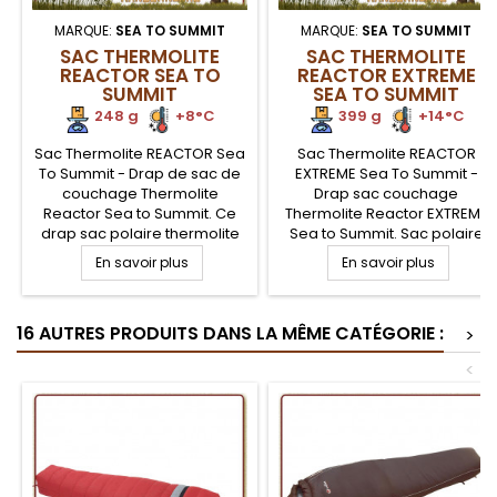
MARQUE:
SEA TO SUMMIT
MARQUE:
SEA TO SUMMIT
SAC THERMOLITE
SAC THERMOLITE
REACTOR SEA TO
REACTOR EXTREME
SUMMIT
SEA TO SUMMIT
248 g
.
.
+8°C
399 g
.
.
+14°C
Sac Thermolite REACTOR Sea
Sac Thermolite REACTOR
To Summit - Drap de sac de
EXTREME Sea To Summit -
couchage Thermolite
Drap sac couchage
Reactor Sea to Summit. Ce
Thermolite Reactor EXTREME
drap sac polaire thermolite
Sea to Summit. Sac polaire
(tissu doux, extensible et
thermolite (tissu doux,
En savoir plus
En savoir plus
confortable) est plus
extensible et confortable) est
compact qu'un drap polaire.
plus compact qu'un drap
Le Thermolite Reactor
polaire. Le Thermolite
16 AUTRES PRODUITS DANS LA MÊME CATÉGORIE :
augmente la température
Reactor augmente la
>
confort dans votre sac
température confort dans
<
couchage de +8°C
votre sac couchage de
+14°C