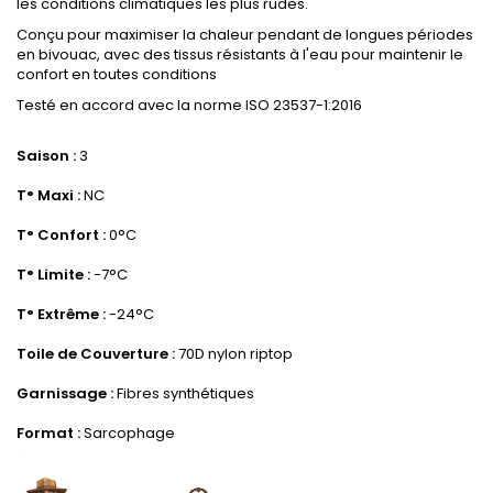
les conditions climatiques les plus rudes.
Conçu pour maximiser la chaleur pendant de longues périodes
en bivouac, avec des tissus résistants à l'eau pour maintenir le
confort en toutes conditions
Testé en accord avec la norme ISO 23537-1:2016
.
Saison :
3
.
T° Maxi :
NC
.
T° Confort :
0°C
.
T° Limite :
-7°C
.
T° Extrême :
-24°C
.
Toile de Couverture :
70D nylon riptop
.
Garnissage :
Fibres synthétiques
.
Format :
Sarcophage
.