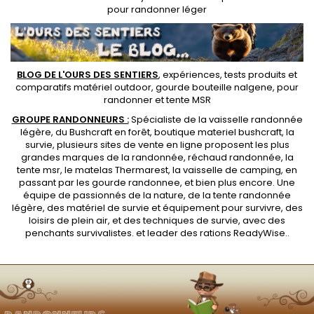
pour randonner léger
BLOG DE L'OURS DES SENTIERS
, expériences, tests produits et
comparatifs matériel outdoor
,
gourde bouteille nalgene
, pour
randonner et
tente MSR
GROUPE RANDONNEURS :
Spécialiste de la
vaisselle randonnée
légère
, du Bushcraft en forêt,
boutique materiel bushcraft
, la
survie, plusieurs sites de vente en ligne proposent les plus
grandes marques de la randonnée,
réchaud randonnée
, la
tente msr
, le matelas Thermarest, la
vaisselle de camping
, en
passant par les
gourde randonnee
, et bien plus encore. Une
équipe de passionnés de la nature, de la
tente randonnée
légère
, des
matériel de survie et équipement pour survivre
, des
loisirs de plein air, et des techniques de survie, avec des
penchants
survivalistes
. et leader des
rations ReadyWise
..