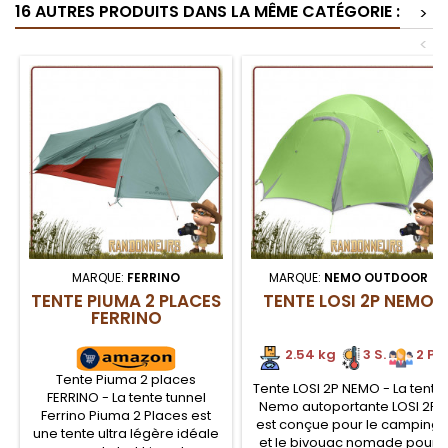
16 AUTRES PRODUITS DANS LA MÊME CATÉGORIE :
à la flexion. Piquets de tente
idéaux pour tentes et tarps
>
ultra robustes idéaux pour
bushcraft
<
tentes et tarps bushcraft
MARQUE:
FERRINO
MARQUE:
NEMO OUTDOOR
TENTE PIUMA 2 PLACES
TENTE LOSI 2P NEMO
FERRINO
2.54 kg
3 S.
2 P.
Tente Piuma 2 places
Tente LOSI 2P NEMO - La tente
FERRINO - La tente tunnel
Nemo autoportante LOSI 2P
Ferrino Piuma 2 Places est
est conçue pour le camping
une tente ultra légère idéale
et le bivouac nomade pour