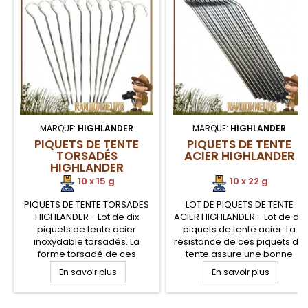
MARQUE:
HIGHLANDER
MARQUE:
HIGHLANDER
PIQUETS DE TENTE
PIQUETS DE TENTE
TORSADÉS
ACIER HIGHLANDER
HIGHLANDER
10 x 15 g
10 x 22 g
PIQUETS DE TENTE TORSADES
LOT DE PIQUETS DE TENTE
HIGHLANDER - Lot de dix
ACIER HIGHLANDER - Lot de dix
piquets de tente acier
piquets de tente acier. La
inoxydable torsadés. La
résistance de ces piquets de
forme torsadé de ces
tente assure une bonne
piquets de tente assure une
pénétration dans le sol,
En savoir plus
En savoir plus
bonne pénétration dans le
même rocailleux, ainsi qu'une
sol, même rocailleux, ainsi
robustesse optimisée à la
qu'une robustesse optimisée
flexion. Piquets de tente acier