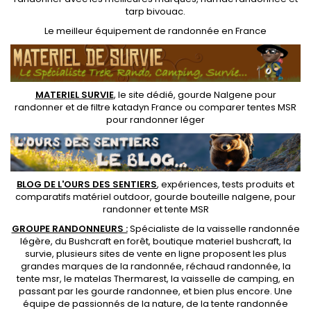
tarp bivouac
.
Le
meilleur équipement de randonnée
en France
MATERIEL SURVIE
, le site dédié,
gourde Nalgene pour
randonner
et de
filtre katadyn France
ou
comparer tentes MSR
pour randonner léger
BLOG DE L'OURS DES SENTIERS
, expériences, tests produits et
comparatifs matériel outdoor
,
gourde bouteille nalgene
, pour
randonner et
tente MSR
GROUPE RANDONNEURS :
Spécialiste de la
vaisselle randonnée
légère
, du Bushcraft en forêt,
boutique materiel bushcraft
, la
survie, plusieurs sites de vente en ligne proposent les plus
grandes marques de la randonnée,
réchaud randonnée
, la
tente msr
, le matelas Thermarest, la
vaisselle de camping
, en
passant par les
gourde randonnee
, et bien plus encore. Une
équipe de passionnés de la nature, de la
tente randonnée