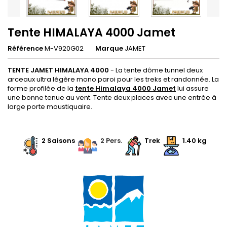
Tente HIMALAYA 4000 Jamet
Référence
M-V920G02
Marque
JAMET
TENTE JAMET HIMALAYA 4000
- La tente dôme tunnel deux
arceaux ultra légère mono paroi pour les treks et randonnée. La
forme profilée de la
tente Himalaya 4000 Jamet
lui assure
une bonne tenue au vent. Tente deux places avec une entrée à
large porte moustiquaire.
.
2 Saisons
.
.
2 Pers.
Trek
.
1.40 kg
.