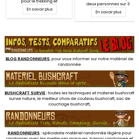
pour le trekking et
deux personnes sur 3
bikepacking. Pour tout juste
En savoir plus
saisons. Tente dôme avec
1.3 kg, la tente Piuma 2 vous
En savoir plus
deux grandes ouvertures et
assure un abri idéal sur 3
absides. Facile à monter, son
saisons conçue avec des
double toit peut-être enlevé
matériaux de qualité pour
.
en été et protège du mauvais
résister aux intempéries.
temps et son aération est
Système de montage rapide
optimisée. Sa conception de
et intuitif, qui malgré sa taille
montage assure un grand
et poids...
espace de...
BLOG RANDONNEURS
, pour vous informer sur notre
matériel de
randonnée
BUSHCRAFT SURVIE
:
toutes les techniques et
materiel
bushcraft
survie nature
, le meilleur choix de
couteau bushcraft
,
sac de
couchage bushcraft
,
RANDONNEUR
S
:
spécialiste matériel randonnée légère
pour
randonner avec les meilleures marques,
hamac randonnee
et