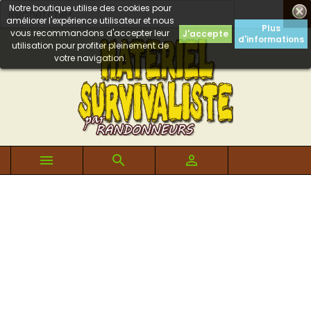
Notre boutique utilise des cookies pour

améliorer l'expérience utilisateur et nous
Plus
vous recommandons d'accepter leur
J'accepte
d'informations
utilisation pour profiter pleinement de
votre navigation.


