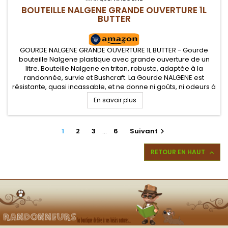
BOUTEILLE NALGENE GRANDE OUVERTURE 1L
BUTTER
GOURDE NALGENE GRANDE OUVERTURE 1L BUTTER - Gourde
bouteille Nalgene plastique avec grande ouverture de un
litre. Bouteille Nalgene en tritan, robuste, adaptée à la
randonnée, survie et Bushcraft. La Gourde NALGENE est
résistante, quasi incassable, et ne donne ni goûts, ni odeurs à
vos boissons et garantie sans BPA. Base droite pour l'intégrer
En savoir plus
dans la...
1
2
3
…
6
Suivant

RETOUR EN HAUT
