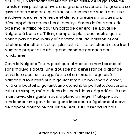
NALGENE, un fabricant américain spécialiste de la
gourde de
randonnée
plastique avec une grande ouverture. La gourde se
glisse dans n’importe quel sac ou sacoche de sac à dos. Elle
est devenue une référence et de nombreuses marques ont
développé des pochettes et des systèmes de fourreaux de
type molle militaire pour un portage généralisé. Bouteille
Nalgene à base de Tritan, composé plastique neutre qui ne
donne pas de mauvais goût à votre eau de boisson et est
totalement inoffensif, et qui plus est, résiste au chaud et au froid.
Nalgene propose un très grand choix de gourdes pour
randonner.
Gourde Nalgene Tritan, plastique alimentaire non toxique et
sans mauvais goûts. Une
gourde nalgene
France à grande
ouverture pour un lavage facile et un remplissage aisé.
Nalgene a tout misé sur le goulot large. Le bouchon à visser,
relié à la bouteille, garantit une étanchéité parfaite. L’ouverture
est ultra simple, même dans des conditions dégradées, à une
main, avec des gants, sous la pluie, la neige…Pratique pour
randonner, une gourde nalgene inox pourra également servir
de popote pour faire bouillir de l'eau sur un réchaud bois.

Affichage 1-12 de 70 article(s)