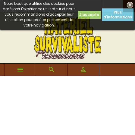
Notre boutique utilise des cookies pour

améliorer l'expérience utilisateur et nous
Plus
vous recommandons d'accepter leur
J'accepte
d'informations
utilisation pour profiter pleinement de
votre navigation.


