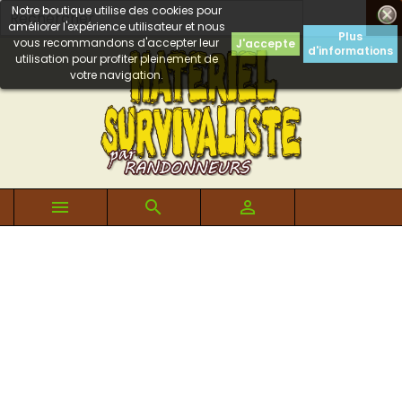
Notre boutique utilise des cookies pour

améliorer l'expérience utilisateur et nous
Plus
vous recommandons d'accepter leur
J'accepte
d'informations
utilisation pour profiter pleinement de
votre navigation.


