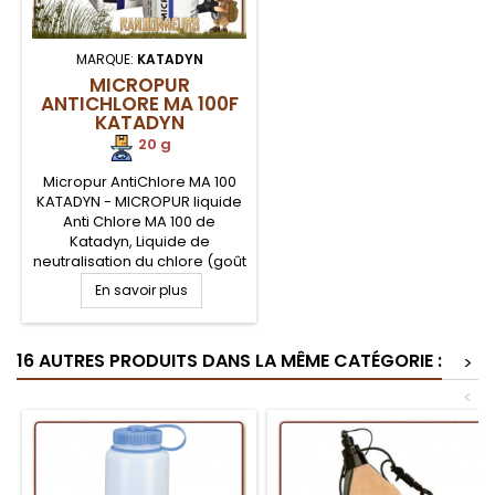
MARQUE:
KATADYN
MICROPUR
ANTICHLORE MA 100F
KATADYN
20 g
Micropur AntiChlore MA 100
KATADYN - MICROPUR liquide
Anti Chlore MA 100 de
Katadyn, Liquide de
neutralisation du chlore (goût
et odeur) contenu dans l'eau
En savoir plus
après traitement chimique. Le
MICROPUR Antichlore MA 100
de Katadyn est à utiliser
16 AUTRES PRODUITS DANS LA MÊME CATÉGORIE :
après la purification de votre
>
eau avec MICROPUR Forte
<