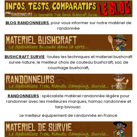
BPA. Base droite pour
l'eau de surface
l'intégrer dans...
BLOG RANDONNEURS
, pour vous informer sur notre
matériel de
randonnée
BUSHCRAFT SURVIE
:
toutes les techniques et
materiel
bushcraft
survie nature
, le meilleur choix de
couteau bushcraft
,
sac de
couchage bushcraft
,
RANDONNEUR
S
:
spécialiste matériel randonnée légère
pour
randonner avec les meilleures marques,
hamac randonnee
et
tarp bivouac
.
Le
meilleur équipement de randonnée
en France