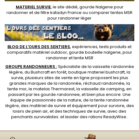
MATERIEL SURVIE
, le site dédié,
gourde Nalgene pour
randonner
et de
filtre katadyn France
ou
comparer tentes MSR
pour randonner léger
BLOG DE L'OURS DES SENTIERS
, expériences, tests produits et
comparatifs matériel outdoor
,
gourde bouteille nalgene
, pour
randonner et
tente MSR
GROUPE RANDONNEURS :
Spécialiste de la
vaisselle randonnée
légère
, du Bushcraft en forêt,
boutique materiel bushcraft
, la
survie, plusieurs sites de vente en ligne proposent les plus
grandes marques de la randonnée,
réchaud randonnée
, la
tente msr
, le matelas Thermarest, la
vaisselle de camping
, en
passant par les
gourde randonnee
, et bien plus encore. Une
équipe de passionnés de la nature, de la
tente randonnée
légère
, des
matériel de survie et équipement pour survivre
, des
loisirs de plein air, et des techniques de survie, avec des
penchants
survivalistes
. et leader des
rations ReadyWise
..