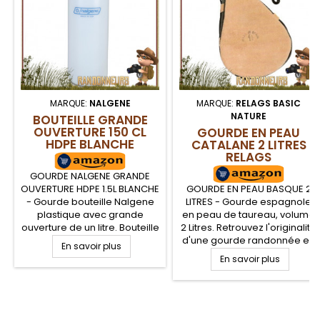
MARQUE:
NALGENE
MARQUE:
RELAGS BASIC
NATURE
BOUTEILLE GRANDE
OUVERTURE 150 CL
GOURDE EN PEAU
HDPE BLANCHE
CATALANE 2 LITRES
NALGENE
RELAGS
GOURDE NALGENE GRANDE
OUVERTURE HDPE 1.5L BLANCHE
GOURDE EN PEAU BASQUE 2
- Gourde bouteille Nalgene
LITRES - Gourde espagnole
plastique avec grande
en peau de taureau, volume
ouverture de un litre. Bouteille
2 Litres. Retrouvez l'originalité
Nalgene en HDPE, robuste,
d'une gourde randonnée en
En savoir plus
adaptée à la randonnée,
peau espagnole, vintage,
En savoir plus
survie et Bushcraft. La Gourde
ayant la particularité d'être
NALGENE est résistante, quasi
souple et légèrement
incassable, et ne donne ni
poreuse, assurant un
goûts, ni odeurs à vos
maintien de l'eau au frais
.
boissons et garantie sans
grâce à l'évaporation de