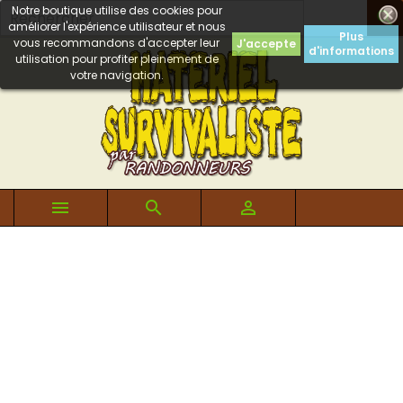
Notre boutique utilise des cookies pour

améliorer l'expérience utilisateur et nous
Plus
vous recommandons d'accepter leur
J'accepte
d'informations
utilisation pour profiter pleinement de
votre navigation.


