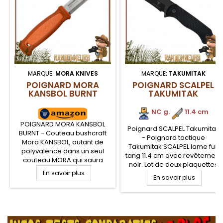
MARQUE:
MORA KNIVES
MARQUE:
TAKUMITAK
POIGNARD MORA
POIGNARD SCALPEL
KANSBOL BURNT
TAKUMITAK
NC g.
.
11.4 cm
POIGNARD MORA KANSBOL
Poignard SCALPEL Takumitak
BURNT - Couteau bushcraft
- Poignard tactique
Mora KANSBOL, autant de
Takumitak SCALPEL lame full
polyvalence dans un seul
tang 11.4 cm avec revêtement
couteau MORA qui saura
noir. Lot de deux plaquettes
s'adapter à toutes situations
En savoir plus
de manche interchangeable
extrêmes avec lame en acier
En savoir plus
en FRN noir et Tan (Fibres de
Carbone 12C27 de 11 cm,
Nylon renforcées). Etui FRN
manche POP gomme vert
avec clip compatible Molle
extra large anti glisse. Étui
.
pour un transport efficace et
tactique multi-mount
sécurisé. Poignard polyvalent
compatible MOLLE