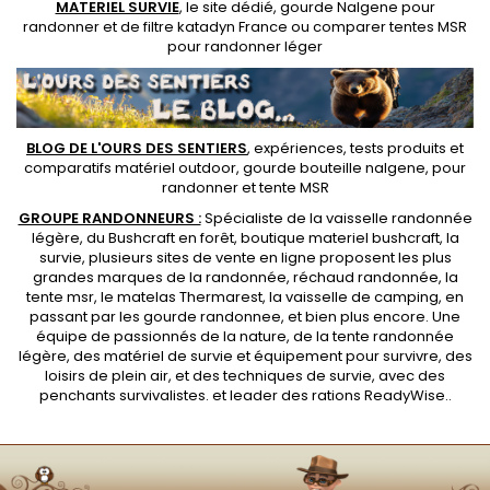
MATERIEL SURVIE
, le site dédié,
gourde Nalgene pour
randonner
et de
filtre katadyn France
ou
comparer tentes MSR
pour randonner léger
BLOG DE L'OURS DES SENTIERS
, expériences, tests produits et
comparatifs matériel outdoor
,
gourde bouteille nalgene
, pour
randonner et
tente MSR
GROUPE RANDONNEURS :
Spécialiste de la
vaisselle randonnée
légère
, du Bushcraft en forêt,
boutique materiel bushcraft
, la
survie, plusieurs sites de vente en ligne proposent les plus
grandes marques de la randonnée,
réchaud randonnée
, la
tente msr
, le matelas Thermarest, la
vaisselle de camping
, en
passant par les
gourde randonnee
, et bien plus encore. Une
équipe de passionnés de la nature, de la
tente randonnée
légère
, des
matériel de survie et équipement pour survivre
, des
loisirs de plein air, et des techniques de survie, avec des
penchants
survivalistes
. et leader des
rations ReadyWise
..