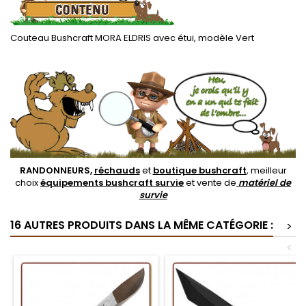
Couteau Bushcraft MORA ELDRIS avec étui, modèle Vert
.
RANDONNEURS,
réchauds
et
boutique bushcraft
, meilleur
choix
équipements bushcraft survie
et vente de
matériel de
survie
16 AUTRES PRODUITS DANS LA MÊME CATÉGORIE :
>
<