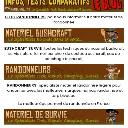
pour la survie et le bushcraft.
BLOG RANDONNEURS
, pour vous informer sur notre
matériel de
randonnée
BUSHCRAFT SURVIE
:
toutes les techniques et
materiel
bushcraft
survie nature
, le meilleur choix de
couteau bushcraft
,
sac de
couchage bushcraft
,
RANDONNEUR
S
:
spécialiste matériel randonnée légère
pour
randonner avec les meilleures marques,
hamac randonnee
et
tarp bivouac
.
Le
meilleur équipement de randonnée
en France