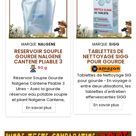
MARQUE:
NALGENE
MARQUE:
SIGG
RÉSERVOIR SOUPLE
TABLETTES DE
GOURDE NALGENE
NETTOYAGE SIGG
CANTENE PLIABLE 3
POUR GOURDE
LITRES
90 g
Tablettes de Nettoyage SIGG
Réservoir Souple Gourde
pour gourde - En voyage ou
Nalgene Cantene Pliable 3
entre deux utilisations, les
Litres - Avec la gourde
tablettes d'entretien
réservoir eau potable souple
effervescentes SIGG
et pliant Nalgene Cantene,
conviennent parfaitement au
profitez de vos treks et
En savoir plus
En savoir plus
nettoyage de votre bouteille,
randonnées légères tout en
gourde ou poche à eau.
portant votre eau potable.
Nettoyez efficacement votre
Bouchon large ouverture
gourde randonnée avec les
.
pour remplissage rapide.
tablettes effervescentes
Plastique PE sans goûts ni
biodégradable SIGG