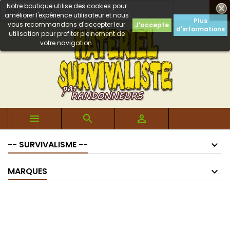
Notre boutique utilise des cookies pour

améliorer l'expérience utilisateur et nous
Plus
vous recommandons d'accepter leur
J'accepte
d'informations
utilisation pour profiter pleinement de
votre navigation.



-- SURVIVALISME --
MARQUES