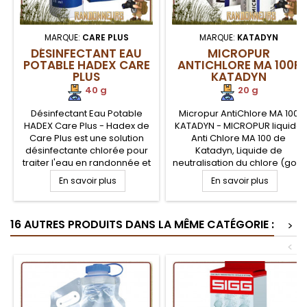
MARQUE:
CARE PLUS
MARQUE:
KATADYN
DÉSINFECTANT EAU
MICROPUR
POTABLE HADEX CARE
ANTICHLORE MA 100F
PLUS
KATADYN
40 g
20 g
Désinfectant Eau Potable
Micropur AntiChlore MA 100
HADEX Care Plus - Hadex de
KATADYN - MICROPUR liquide
Care Plus est une solution
Anti Chlore MA 100 de
désinfectante chlorée pour
Katadyn, Liquide de
traiter l'eau en randonnée et
neutralisation du chlore (goût
camping et la rendre potable
et odeur) contenu dans l'eau
En savoir plus
En savoir plus
après élimination des
après traitement chimique. Le
bactéries et virus. Un flacon
MICROPUR Antichlore MA 100
de solution de désinfection
de Katadyn est à utiliser
16 AUTRES PRODUITS DANS LA MÊME CATÉGORIE :
de l'eau potable Hadex de
après la purification de votre
>
Care Plus permet de traiter
eau avec MICROPUR Forte
<
près 150 litres d'eau. Pratique
car son dosage est à la...