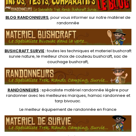
odeurs, pliable et robuste
pour gain de place en sac
dos
BLOG RANDONNEURS
, pour vous informer sur notre
matériel de
randonnée
BUSHCRAFT SURVIE
:
toutes les techniques et
materiel
bushcraft
survie nature
, le meilleur choix de
couteau bushcraft
,
sac de
couchage bushcraft
,
RANDONNEUR
S
:
spécialiste matériel randonnée légère
pour
randonner avec les meilleures marques,
hamac randonnee
et
tarp bivouac
.
Le
meilleur équipement de randonnée
en France