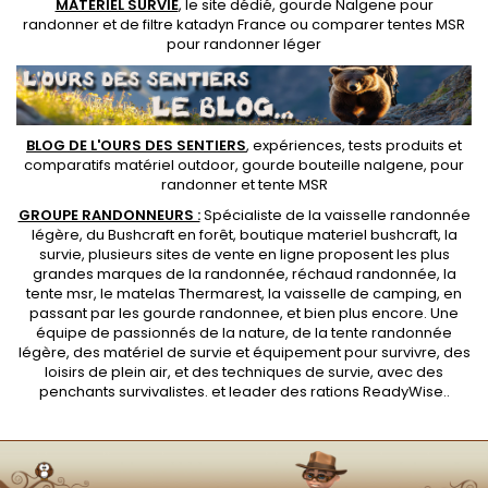
MATERIEL SURVIE
, le site dédié,
gourde Nalgene pour
randonner
et de
filtre katadyn France
ou
comparer tentes MSR
pour randonner léger
BLOG DE L'OURS DES SENTIERS
, expériences, tests produits et
comparatifs matériel outdoor
,
gourde bouteille nalgene
, pour
randonner et
tente MSR
GROUPE RANDONNEURS :
Spécialiste de la
vaisselle randonnée
légère
, du Bushcraft en forêt,
boutique materiel bushcraft
, la
survie, plusieurs sites de vente en ligne proposent les plus
grandes marques de la randonnée,
réchaud randonnée
, la
tente msr
, le matelas Thermarest, la
vaisselle de camping
, en
passant par les
gourde randonnee
, et bien plus encore. Une
équipe de passionnés de la nature, de la
tente randonnée
légère
, des
matériel de survie et équipement pour survivre
, des
loisirs de plein air, et des techniques de survie, avec des
penchants
survivalistes
. et leader des
rations ReadyWise
..