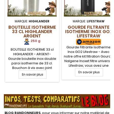
MARQUE:
HIGHLANDER
MARQUE:
LIFESTRAW
BOUTEILLE ISOTHERME
GOURDE FILTRANTE
33 CL HIGHLANDER
ISOTHERME INOX GO2
ARGENT
LIFESTRAW
250 g
Gourde Filtrante Isotherme
BOUTEILLE ISOTHERME 33 cl
Inox GO2 Lifestraw - Avec
HIGHLANDER - ARGENT-
notre offre kit filtration Gourde
Gourde bouteille inox double
Nalgene Inoxet filtre universel
paroi isotherme de 33 cl.
Lifestraw, vous avez une
Bouchon à vis avec joint
gourde de filtration d'eau clé
d'étanchéité. Cette gourde
En savoir plus
En savoir plus
en mains pour randonner.
bouteille inox isotherme
Alliez la robustesse et
bénéficie d'une large
praticité d'une gourde
ouverture permettant
Nalgene avec une paille de
.
d'intégrer à l'intérieur, une
filtration Lifestraw efficace
boisson chaude ou froide, ou
une soupe
BLOG RANDONNEURS
, pour vous informer sur notre
matériel de