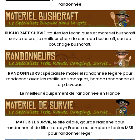
randonnée
BUSHCRAFT SURVIE
:
toutes les techniques et
materiel
bushcraft
survie nature
, le meilleur choix de
couteau bushcraft
,
sac de
couchage bushcraft
,
RANDONNEUR
S
:
spécialiste matériel randonnée légère
pour
randonner avec les meilleures marques,
hamac randonnee
et
tarp bivouac
.
Le
meilleur équipement de randonnée
en France
MATERIEL SURVIE
, le site dédié,
gourde Nalgene pour
randonner
et de
filtre katadyn France
ou
comparer tentes MSR
pour randonner léger