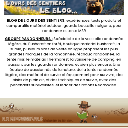
BLOG DE L'OURS DES SENTIERS
, expériences, tests produits et
comparatifs matériel outdoor
,
gourde bouteille nalgene
, pour
randonner et
tente MSR
GROUPE RANDONNEURS :
Spécialiste de la
vaisselle randonnée
légère
, du Bushcraft en forêt,
boutique materiel bushcraft
, la
survie, plusieurs sites de vente en ligne proposent les plus
grandes marques de la randonnée,
réchaud randonnée
, la
tente msr
, le matelas Thermarest, la
vaisselle de camping
, en
passant par les
gourde randonnee
, et bien plus encore. Une
équipe de passionnés de la nature, de la
tente randonnée
légère
, des
matériel de survie et équipement pour survivre
, des
loisirs de plein air, et des techniques de survie, avec des
penchants
survivalistes
. et leader des
rations ReadyWise
..