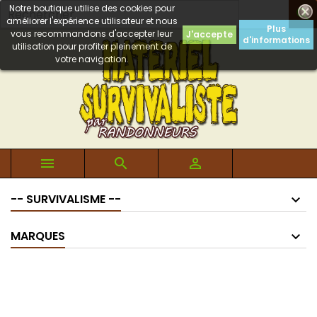
Notre boutique utilise des cookies pour

améliorer l'expérience utilisateur et nous
Plus
vous recommandons d'accepter leur
J'accepte
d'informations
utilisation pour profiter pleinement de
votre navigation.



-- SURVIVALISME --
MARQUES