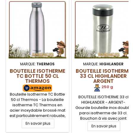
MARQUE:
THERMOS
MARQUE:
HIGHLANDER
BOUTEILLE ISOTHERME
BOUTEILLE ISOTHERME
TC BOTTLE 50 CL
33 CL HIGHLANDER
THERMOS
ARGENT
250 g
Bouteille Isotherme TC Bottle
BOUTEILLE ISOTHERME 33 cl
50 cl Thermos - La bouteille
HIGHLANDER - ARGENT-
isotherme TC Thermos en
Gourde bouteille inox double
acier inoxydable brossé mat
paroi isotherme de 33 cl.
est particulièrement robuste,
Bouchon à vis avec joint
absolument étanche et facile
En savoir plus
d'étanchéité. Cette gourde
à nettoyer. Garde votre
En savoir plus
bouteille inox isotherme
boisson chaude jusqu'à 12