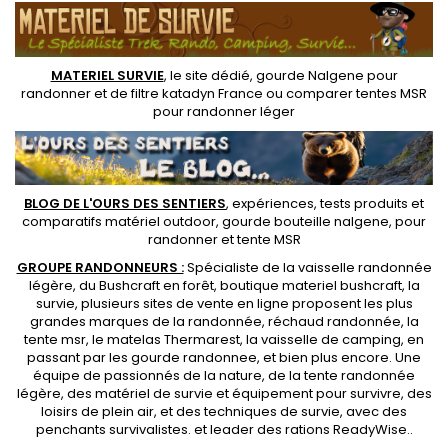
MATERIEL SURVIE
, le site dédié,
gourde Nalgene pour
randonner
et de
filtre katadyn France
ou
comparer tentes MSR
pour randonner léger
BLOG DE L'OURS DES SENTIERS
, expériences, tests produits et
comparatifs matériel outdoor
,
gourde bouteille nalgene
, pour
randonner et
tente MSR
GROUPE RANDONNEURS :
Spécialiste de la
vaisselle randonnée
légère
, du Bushcraft en forêt,
boutique materiel bushcraft
, la
survie, plusieurs sites de vente en ligne proposent les plus
grandes marques de la randonnée,
réchaud randonnée
, la
tente msr
, le matelas Thermarest, la
vaisselle de camping
, en
passant par les
gourde randonnee
, et bien plus encore. Une
équipe de passionnés de la nature, de la
tente randonnée
légère
, des
matériel de survie et équipement pour survivre
, des
loisirs de plein air, et des techniques de survie, avec des
penchants
survivalistes
. et leader des
rations ReadyWise
..