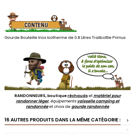
.
Gourde Bouteille Inox Isotherme de 0.8 Litres Trailbottle Primus
.
RANDONNEURS, boutique
réchauds
et
matériel pour
randonner léger
, équipements
vaisselle camping et
randonnée
et choix de
gourde randonnée
16 AUTRES PRODUITS DANS LA MÊME CATÉGORIE :
>
<