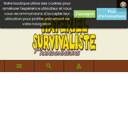
Notre boutique utilise des cookies pour

améliorer l'expérience utilisateur et nous
Plus
vous recommandons d'accepter leur
J'accepte
d'informations
utilisation pour profiter pleinement de
votre navigation.


