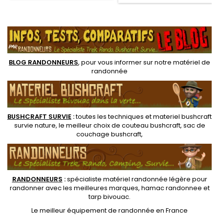
bénéficie d'une large
heures et froide jusqu'à 24
ouverture permettant
heures. La bouteille est
.
d'intégrer à l'intérieur, une
incassable et 100% étanche,
boisson chaude ou froide, ou
même avec des boissons
une soupe
gazeuses et passe au...
BLOG RANDONNEURS
, pour vous informer sur notre
matériel de
randonnée
BUSHCRAFT SURVIE
:
toutes les techniques et
materiel
bushcraft
survie nature
, le meilleur choix de
couteau bushcraft
,
sac de
couchage bushcraft
,
RANDONNEUR
S
:
spécialiste matériel randonnée légère
pour
randonner avec les meilleures marques,
hamac randonnee
et
tarp bivouac
.
Le
meilleur équipement de randonnée
en France