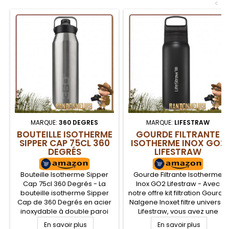
<
MARQUE:
360 DEGRES
MARQUE:
LIFESTRAW
BOUTEILLE ISOTHERME
GOURDE FILTRANTE
SIPPER CAP 75CL 360
ISOTHERME INOX GO2
DEGRÉS
LIFESTRAW
Bouteille Isotherme Sipper
Gourde Filtrante Isotherme
Cap 75cl 360 Degrés - La
Inox GO2 Lifestraw - Avec
bouteille isotherme Sipper
notre offre kit filtration Gourde
Cap de 360 Degrés en acier
Nalgene Inoxet filtre universel
inoxydable à double paroi
Lifestraw, vous avez une
empêche autant la formation
gourde de filtration d'eau clé
En savoir plus
En savoir plus