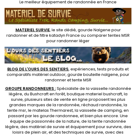
Le
meilleur équipement de randonnée
en France
MATERIEL SURVIE
, le site dédié,
gourde Nalgene pour
randonner
et de
filtre katadyn France
ou
comparer tentes MSR
pour randonner léger
BLOG DE L'OURS DES SENTIERS
, expériences, tests produits et
comparatifs matériel outdoor
,
gourde bouteille nalgene
, pour
randonner et
tente MSR
GROUPE RANDONNEURS :
Spécialiste de la
vaisselle randonnée
légère
, du Bushcraft en forêt,
boutique materiel bushcraft
, la
survie, plusieurs sites de vente en ligne proposent les plus
grandes marques de la randonnée,
réchaud randonnée
, la
tente msr
, le matelas Thermarest, la
vaisselle de camping
, en
passant par les
gourde randonnee
, et bien plus encore. Une
équipe de passionnés de la nature, de la
tente randonnée
légère
, des
matériel de survie et équipement pour survivre
, des
loisirs de plein air, et des techniques de survie, avec des