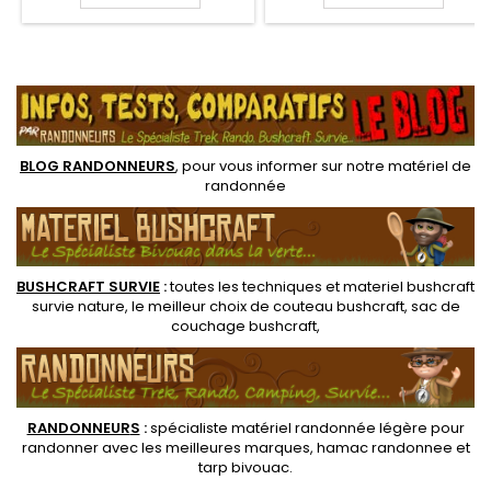
de condensation à l'extérieur
en mains pour randonner.
de la gourde, mais
Alliez la robustesse et
également une parfaite
praticité d'une gourde
tenue au chaud ou au froid
Nalgene avec une paille de
.
de votre boisson préférée.
filtration Lifestraw efficace
Double bouchon d'ouverture,
un petit et un grand.
BLOG RANDONNEURS
, pour vous informer sur notre
matériel de
randonnée
BUSHCRAFT SURVIE
:
toutes les techniques et
materiel
bushcraft
survie nature
, le meilleur choix de
couteau bushcraft
,
sac de
couchage bushcraft
,
RANDONNEUR
S
:
spécialiste matériel randonnée légère
pour
randonner avec les meilleures marques,
hamac randonnee
et
tarp bivouac
.