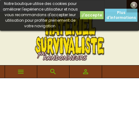
Notre boutique utilise des cookies pour

améliorer l'expérience utilisateur et nous
Plus
vous recommandons d'accepter leur
J'accepte
d'informations
utilisation pour profiter pleinement de
votre navigation.


