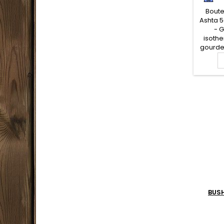
Boute
Ashta 5
- G
isothe
gourde
inoxy
pour co
chaud
une bo
10h00. 
Gran
facili
BUS