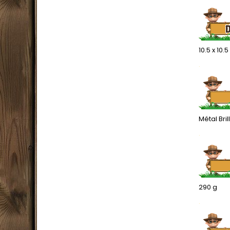
10.5 x 10.
.
Métal Bril
.
290 g
.