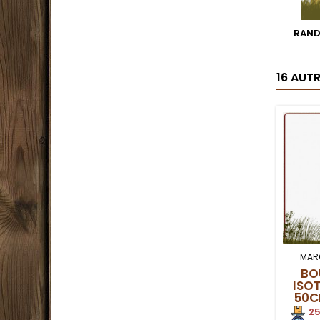
RAND
16 AUT
MAR
BO
ISO
50C
25