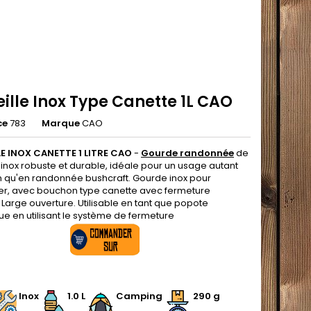
ille Inox Type Canette 1L CAO
ce
783
Marque
CAO
E INOX CANETTE 1 LITRE CAO
-
Gourde randonnée
de
n inox robuste et durable, idéale pour un usage autant
n qu'en randonnée bushcraft. Gourde inox pour
r, avec bouchon type canette avec fermeture
Large ouverture. Utilisable en tant que popote
e en utilisant le système de fermeture
.
Inox
1.0 L
Camping
290 g