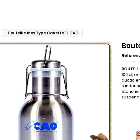
Bouteille Inox Type Canette 1L CAO
Boute
Référen
BOUTEILL
100 cl, e
quotidie
randonne
étanche. 
suspendu