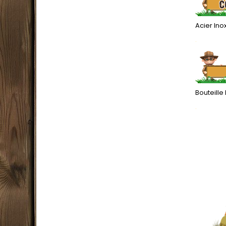
Acier In
.
Bouteille
.