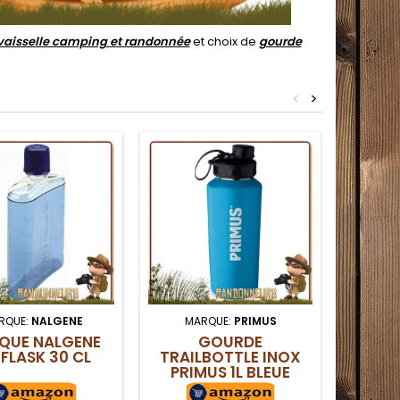
vaisselle camping et randonnée
et choix de
gourde
<
>
RQUE:
NALGENE
MARQUE:
PRIMUS
MAR
SQUE NALGENE
GOURDE
GOUR
 FLASK 30 CL
TRAILBOTTLE INOX
GRAND
PRIMUS 1L BLEUE
1L