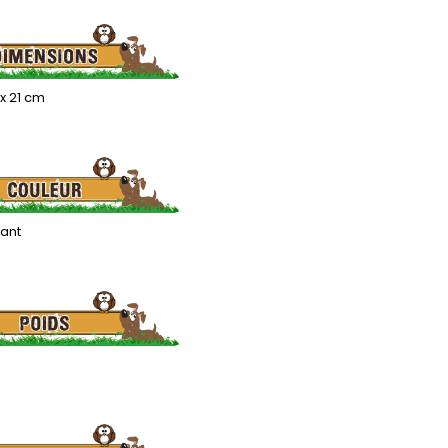
5 x 21 cm
lant