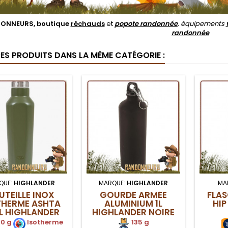
ONNEURS, boutique
réchauds
et
popote randonnée
, équipements
randonnée
RES PRODUITS DANS LA MÊME CATÉGORIE :
QUE:
HIGHLANDER
MARQUE:
HIGHLANDER
MA
UTEILLE INOX
GOURDE ARMÉE
FLA
THERME ASHTA
ALUMINIUM 1L
HIP
L HIGHLANDER
HIGHLANDER NOIRE
VERTE
0 g
.
Isotherme
135 g