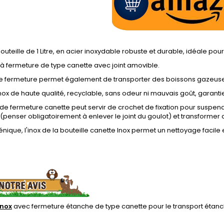
uteille de 1 Litre, en acier inoxydable robuste et durable, idéale p
à fermeture de type canette avec joint amovible.
de fermeture permet également de transporter des boissons gazeuse
ox de haute qualité, recyclable, sans odeur ni mauvais goût, garant
de fermeture canette peut servir de crochet de fixation pour suspen
penser obligatoirement à enlever le joint du goulot) et transformer a
énique, l'inox de la bouteille canette Inox permet un nettoyage faci
inox
avec fermeture étanche de type canette pour le transport éta