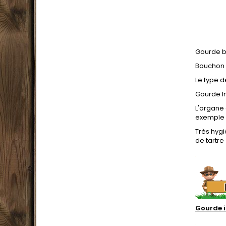
Gourde bo
Bouchon 
Le type 
Gourde In
L'organe 
exemple (
Très hygi
de tartre
.
Gourde 
.