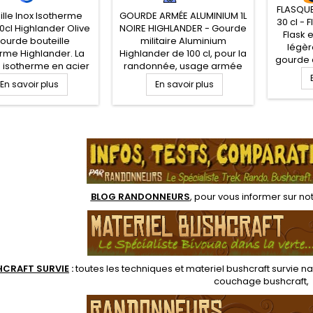
FLASQUE
ille Inox Isotherme
GOURDE ARMÉE ALUMINIUM 1L
30 cl - 
0cl Highlander Olive
NOIRE HIGHLANDER - Gourde
Flask 
ourde bouteille
militaire Aluminium
légèr
rme Highlander. La
Highlander de 100 cl, pour la
gourde 
 isotherme en acier
randonnée, usage armée
transp
dable double paroi
et le bushcraft. Gourde Alu
En savoir plus
En savoir plus
boisson
nserver une boisson
1L, légère et robuste,
alc
e pendant 8h00 et
bouchon à vis et
réchau
isson froide jusqu'à
mousqueton de fixation
transpa
.
Etanchéité maximale.
pour sac à dos. Une gourde
c
de ouverture pour
randonnée en aluminium
polyca
ter le remplissage et
avec joint d'étanchéité au
g
nettoyage
niveau du pas de vis
BLOG RANDONNEURS
, pour vous informer sur no
HCRAFT SURVIE
:
toutes les techniques et
materiel
bushcraft survie na
couchage bushcraft
,