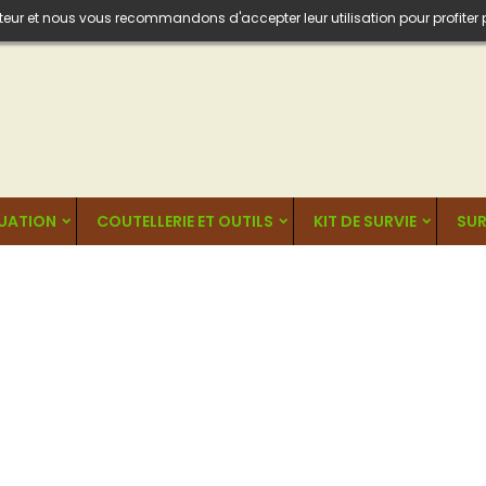
isateur et nous vous recommandons d'accepter leur utilisation pour profiter
UATION
COUTELLERIE ET OUTILS
KIT DE SURVIE
SUR