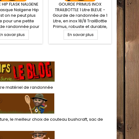
 HIP FLASK NALGENE
GOURDE PRIMUS INOX
Gourde
Flasque Nalgene Hip
TRAILBOTTLE 1 Litre BLEUE -
Ouvertu
est on ne peut plus
Gourde de randonnée de 1
- Gourde
e pour une petite
Litre, en inox 18/8 TrailBottle
plast
de randonnée pour
Primus, robuste et durable,
ouver
orter votre eau de
idéale pour un usage
Bouteill
En savoir plus
En savoir plus
E
, alcool humain ou
autant quotidien qu'en
robus
ool liquide pour
randonnée bushcraft.
rando
ds. Flasque en PET
Bouchon large goulot avec
Bushc
rent ultra léger et
double ouverture.
NALGEN
oque gobelet
Revêtement extérieur
quasi 
rbonate. Bouchon
antidérapant. Sans vernis
donne ni
obelet vissé
intérieur et sans mauvais
vos boi
goûts
sans BPA
l'i
tre
matériel de randonnée
ture
, le meilleur choix de
couteau bushcraft
,
sac de